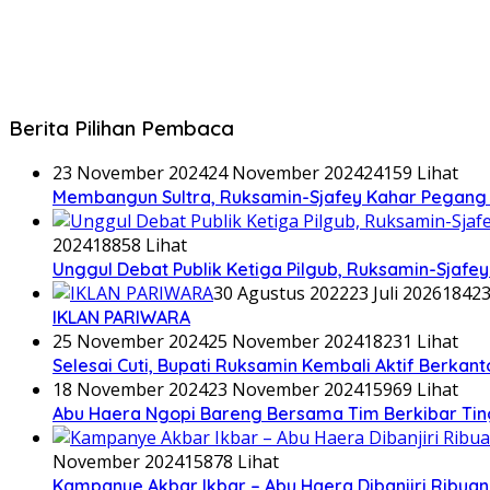
Berita Pilihan Pembaca
23 November 2024
24 November 2024
24159 Lihat
Membangun Sultra, Ruksamin-Sjafey Kahar Pegang T
2024
18858 Lihat
Unggul Debat Publik Ketiga Pilgub, Ruksamin-Sjaf
30 Agustus 2022
23 Juli 2026
18423
IKLAN PARIWARA
25 November 2024
25 November 2024
18231 Lihat
Selesai Cuti, Bupati Ruksamin Kembali Aktif Berkan
18 November 2024
23 November 2024
15969 Lihat
Abu Haera Ngopi Bareng Bersama Tim Berkibar Ti
November 2024
15878 Lihat
Kampanye Akbar Ikbar – Abu Haera Dibanjiri Ribu