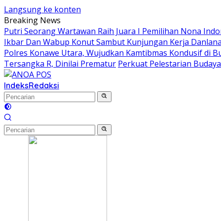
Langsung ke konten
Breaking News
Putri Seorang Wartawan ‎Raih Juara I Pemilihan Nona Indo
Ikbar Dan Wabup Konut Sambut Kunjungan Kerja Danlanal
Polres Konawe Utara, Wujudkan Kamtibmas Kondusif di 
Tersangka R, Dinilai Prematur
Perkuat Pelestarian Buday
Indeks
Redaksi