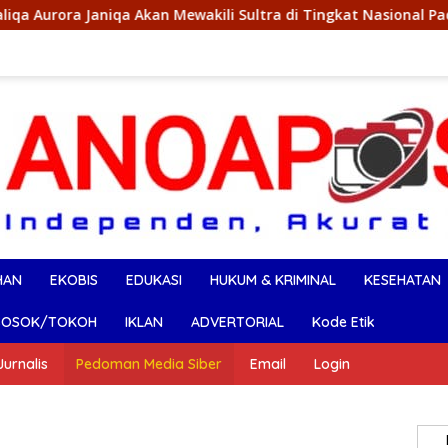
kan Mewakili Sultra di Tingkat Nasional Pada Pemilihan NONA I
HAN
EKOBIS
EDUKASI
HUKUM & KRIMINAL
KESEHATAN
SOSOK/TOKOH
IKLAN
ADVERTORIAL
Kode Etik
urnalis
Pedoman Media Siber
Email
Login