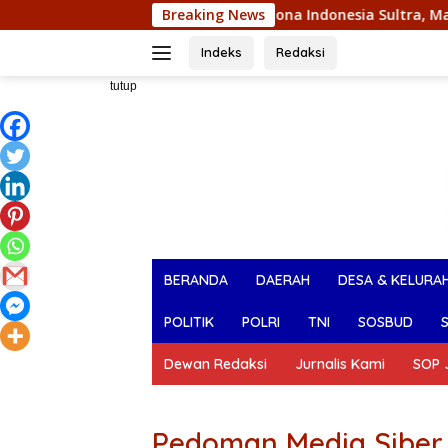
Langsung
uara I Pemilihan Nona Indonesia Sultra, Maliqa Aurora Janiqa A
Breaking News
ke
konten
Indeks
Redaksi
tutup
BERANDA
DAERAH
DESA & KELURA
POLITIK
POLRI
TNI
SOSBUD
Dewan Redaksi
Jurnalis Kami
SOP J
Pedoman Media Siber