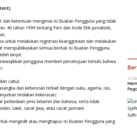
ent).
t dan ketentuan mengenai Isi Buatan Pengguna yang tidak
 40 tahun 1999 tentang Pers dan Kode Etik Jurnalistik,
as.
na untuk melakukan registrasi keanggotaan dan melakukan
apat mempublikasikan semua bentuk Isi Buatan Pengguna.
ebih lanjut.
r mewajibkan pengguna memberi persetujuan tertulis bahwa
Ber
n:
23 N
dan cabul;
Memb
sangka dan kebencian terkait dengan suku, agama, ras,
Pega
njurkan tindakan kekerasan;
ar perbedaan jenis kelamin dan bahasa, serta tidak
in, sakit, cacat jiwa, atau cacat jasmani.
untuk mengedit atau menghapus Isi Buatan Pengguna yang