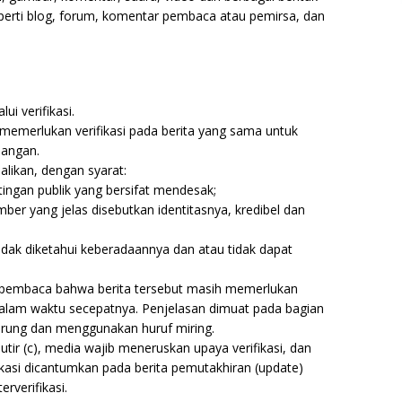
perti blog, forum, komentar pembaca atau pemirsa, dan
ui verifikasi.
 memerlukan verifikasi pada berita yang sama untuk
bangan.
ualikan, dengan syarat:
ngan publik yang bersifat mendesak;
er yang jelas disebutkan identitasnya, kredibel dan
tidak diketahui keberadaannya dan atau tidak dapat
pembaca bahwa berita tersebut masih memerlukan
n dalam waktu secepatnya. Penjelasan dimuat pada bagian
kurung dan menggunakan huruf miring.
tir (c), media wajib meneruskan upaya verifikasi, dan
ifikasi dicantumkan pada berita pemutakhiran (update)
rverifikasi.