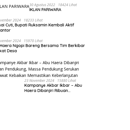
Ekonomi Sultra Berbasis
30 Agustus 2022
18424 Lihat
IKLAN PARIWARA
Keunggulan SDA
ovember 2024
18233 Lihat
sai Cuti, Bupati Ruksamin Kembali Aktif
kantor
ovember 2024
15970 Lihat
Haera Ngopi Bareng Bersama Tim Berkibar
gkat Desa
23 November 2024
15880 Lihat
Kampanye Akbar Ikbar – Abu
Haera Dibanjiri Ribuan
Pendukung, Massa Pendukung
Serukan Merawat Kebaikan
Memastikan Keberlanjutan