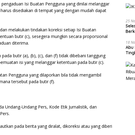
 pengaduan Isi Buatan Pengguna yang dinilai melanggar
t harus disediakan di tempat yang dengan mudah dapat
25 N
Sele
dan melakukan tindakan koreksi setiap Isi Buatan
Ber
ntuan butir (c), sesegera mungkin secara proporsional
18 N
duan diterima.
Abu 
Tin
da butir (a), (b), (c), dan (f) tidak dibebani tanggung
emuatan isi yang melanggar ketentuan pada butir (c).
atan Pengguna yang dilaporkan bila tidak mengambil
ana tersebut pada butir (f).
da Undang-Undang Pers, Kode Etik Jurnalistik, dan
Pers.
tautkan pada berita yang diralat, dikoreksi atau yang diberi