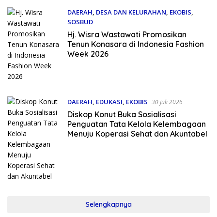
DAERAH
,
DESA DAN KELURAHAN
,
EKOBIS
,
SOSBUD
30 Juli 2026
Hj. Wisra Wastawati Promosikan
Tenun Konasara di Indonesia Fashion
Week 2026
DAERAH
,
EDUKASI
,
EKOBIS
30 Juli 2026
Diskop Konut Buka Sosialisasi
Penguatan Tata Kelola Kelembagaan
Menuju Koperasi Sehat dan Akuntabel
Selengkapnya