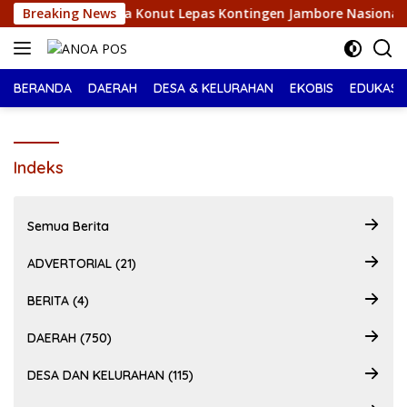
Langsung
kan Pramuka Konut Lepas Kontingen Jambore Nasional XII 2026,
Breaking News
ke
konten
BERANDA
DAERAH
DESA & KELURAHAN
EKOBIS
EDUKASI
Indeks
Semua Berita
ADVERTORIAL (21)
BERITA (4)
DAERAH (750)
DESA DAN KELURAHAN (115)