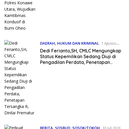
Bumi Oheo
DAERAH
,
HUKUM DAN KRIMINAL
1 Agustus
2026
Dedi Ferianto,SH, CMLC Mengungkap
Status Kepemilikan Sedang Diuji di
Pengadilan Perdata, Penetapan
Tersangka R, Dinilai Prematur
BERITA
,
SOSBUD
,
SOSOK/TOKOH
30 Juli 2026