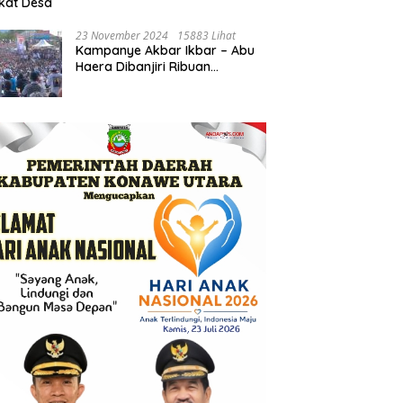
gkat Desa
23 November 2024
15883 Lihat
Kampanye Akbar Ikbar – Abu
Haera Dibanjiri Ribuan
Pendukung, Massa Pendukung
Serukan Merawat Kebaikan
Memastikan Keberlanjutan