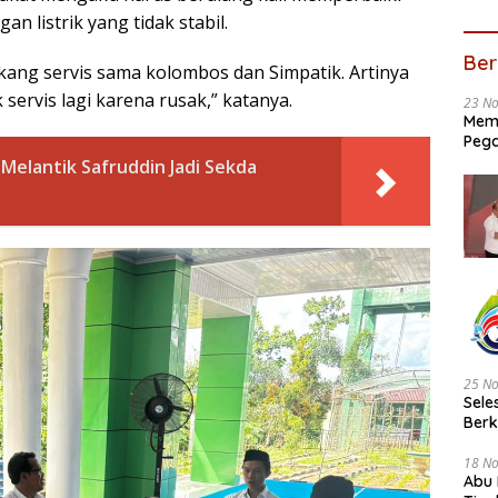
n listrik yang tidak stabil.
Ber
ukang servis sama kolombos dan Simpatik. Artinya
servis lagi karena rusak,” katanya.
23 N
Memb
Pega
Melantik Safruddin Jadi Sekda
25 N
Sele
Ber
18 N
Abu 