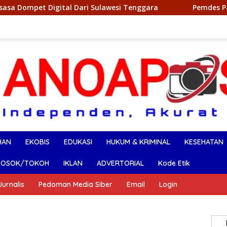
ara
Pemdes Panggulawu Apresiasi Mahasiswa KKN UIN
HAN
EKOBIS
EDUKASI
HUKUM & KRIMINAL
KESEHATAN
SOSOK/TOKOH
IKLAN
ADVERTORIAL
Kode Etik
urnalis
Pedoman Media Siber
Email
Login