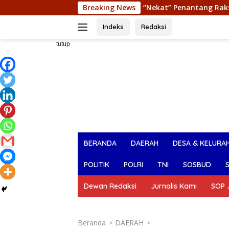
Langsung
Nekat” Penantang Raksasa Dompet Digital Dari Sulawesi Tengg
Breaking News
ke
konten
Indeks
Redaksi
tutup
BERANDA
DAERAH
DESA & KELURA
POLITIK
POLRI
TNI
SOSBUD
Dewan Redaksi
Jurnalis Kami
SOP J
Beranda
DAERAH