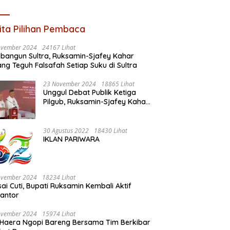
ita Pilihan Pembaca
ovember 2024
24167 Lihat
angun Sultra, Ruksamin-Sjafey Kahar
ng Teguh Falsafah Setiap Suku di Sultra
23 November 2024
18865 Lihat
Unggul Debat Publik Ketiga
Pilgub, Ruksamin-Sjafey Kahar
Komitmen Perkuat Pondasi
Ekonomi Sultra Berbasis
Keunggulan SDA
30 Agustus 2022
18430 Lihat
IKLAN PARIWARA
ovember 2024
18234 Lihat
sai Cuti, Bupati Ruksamin Kembali Aktif
kantor
ovember 2024
15974 Lihat
Haera Ngopi Bareng Bersama Tim Berkibar