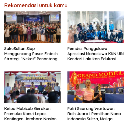
Rekomendasi untuk kamu
SakuSultan Siap
Pemdes Panggulawu
Mengguncang Pasar Fintech:
Apresiasi Mahasiswa KKN UIN
Strategi “Nekat” Penantang
Kendari Lakukan Edukasi
Raksasa Dompet Digital Dari
Keagamaan Kepada
Sulawesi Tenggara
Warganya
Ketua Mabicab Gerakan
Putri Seorang Wartawan
Pramuka Konut Lepas
‎Raih Juara I Pemilihan Nona
Kontingen Jambore Nasional
Indonesia Sultra, Maliqa
XII 2026, Begini Pesan Ikbar
Aurora Janiqa Akan Mewakili