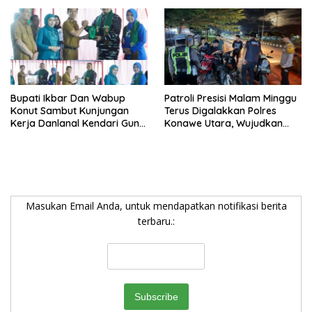
Sultra di Tingkat Nasional
Pada Pemilihan NONA
Indonesia
Bupati Ikbar Dan Wabup
Patroli Presisi Malam Minggu
Konut Sambut Kunjungan
Terus Digalakkan Polres
Kerja Danlanal Kendari Guna
Konawe Utara, Wujudkan
Perkuat Sinergi Pemerintah
Kamtibmas Kondusif di Bumi
Daerah dan TNI AL
Oheo
Masukan Email Anda, untuk mendapatkan notifikasi berita
terbaru.: