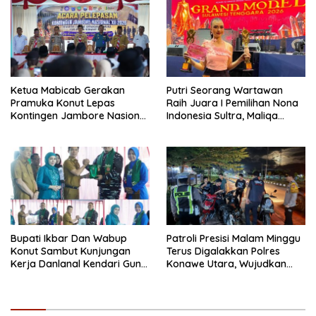
Ketua Mabicab Gerakan
Putri Seorang Wartawan
Pramuka Konut Lepas
‎Raih Juara I Pemilihan Nona
Kontingen Jambore Nasional
Indonesia Sultra, Maliqa
XII 2026, Begini Pesan Ikbar
Aurora Janiqa Akan Mewakili
Sultra di Tingkat Nasional
Pada Pemilihan NONA
Indonesia
Bupati Ikbar Dan Wabup
Patroli Presisi Malam Minggu
Konut Sambut Kunjungan
Terus Digalakkan Polres
Kerja Danlanal Kendari Guna
Konawe Utara, Wujudkan
Perkuat Sinergi Pemerintah
Kamtibmas Kondusif di Bumi
Daerah dan TNI AL
Oheo