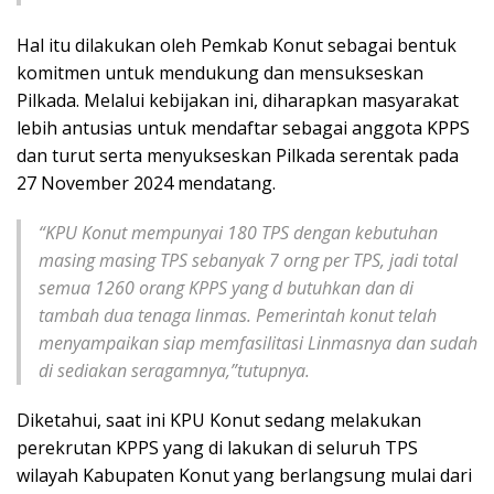
Hal itu dilakukan oleh Pemkab Konut sebagai bentuk
komitmen untuk mendukung dan mensukseskan
Pilkada. Melalui kebijakan ini, diharapkan masyarakat
lebih antusias untuk mendaftar sebagai anggota KPPS
dan turut serta menyukseskan Pilkada serentak pada
27 November 2024 mendatang.
“KPU Konut mempunyai 180 TPS dengan kebutuhan
masing masing TPS sebanyak 7 orng per TPS, jadi total
semua 1260 orang KPPS yang d butuhkan dan di
tambah dua tenaga linmas. Pemerintah konut telah
menyampaikan siap memfasilitasi Linmasnya dan sudah
di sediakan seragamnya,”tutupnya.
Diketahui, saat ini KPU Konut sedang melakukan
perekrutan KPPS yang di lakukan di seluruh TPS
wilayah Kabupaten Konut yang berlangsung mulai dari