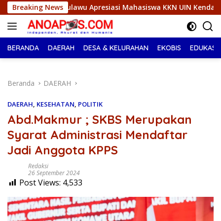
Langsung
 KKN UIN Kendari Lakukan Edukasi Keagamaan Kepada Wargan
Breaking News
ke
konten
BERANDA
DAERAH
DESA & KELURAHAN
EKOBIS
EDUKASI
Beranda
DAERAH
DAERAH
,
KESEHATAN
,
POLITIK
Abd.Makmur ; SKBS Merupakan
Syarat Administrasi Mendaftar
Jadi Anggota KPPS
Redaksi
26 September 2024
Post Views:
4,533