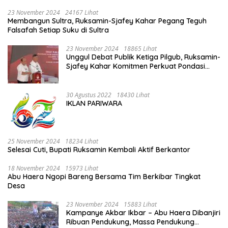
23 November 2024
24167 Lihat
Membangun Sultra, Ruksamin-Sjafey Kahar Pegang Teguh
Falsafah Setiap Suku di Sultra
23 November 2024
18865 Lihat
Unggul Debat Publik Ketiga Pilgub, Ruksamin-
Sjafey Kahar Komitmen Perkuat Pondasi
Ekonomi Sultra Berbasis Keunggulan SDA
30 Agustus 2022
18430 Lihat
IKLAN PARIWARA
25 November 2024
18234 Lihat
Selesai Cuti, Bupati Ruksamin Kembali Aktif Berkantor
18 November 2024
15973 Lihat
Abu Haera Ngopi Bareng Bersama Tim Berkibar Tingkat
Desa
23 November 2024
15883 Lihat
Kampanye Akbar Ikbar – Abu Haera Dibanjiri
Ribuan Pendukung, Massa Pendukung