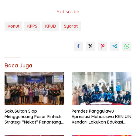
Subscribe
Konut
KPPS
KPUD
Syarat
Baca Juga
SakuSultan Siap
Pemdes Panggulawu
Mengguncang Pasar Fintech:
Apresiasi Mahasiswa KKN UIN
Strategi “Nekat” Penantang
Kendari Lakukan Edukasi
Raksasa Dompet Digital Dari
Keagamaan Kepada
Sulawesi Tenggara
Warganya