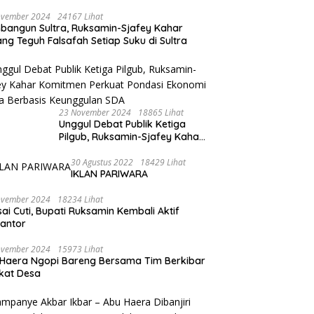
ovember 2024
24167 Lihat
angun Sultra, Ruksamin-Sjafey Kahar
ng Teguh Falsafah Setiap Suku di Sultra
23 November 2024
18865 Lihat
Unggul Debat Publik Ketiga
Pilgub, Ruksamin-Sjafey Kahar
Komitmen Perkuat Pondasi
Ekonomi Sultra Berbasis
30 Agustus 2022
18429 Lihat
IKLAN PARIWARA
Keunggulan SDA
ovember 2024
18234 Lihat
sai Cuti, Bupati Ruksamin Kembali Aktif
kantor
ovember 2024
15973 Lihat
Haera Ngopi Bareng Bersama Tim Berkibar
gkat Desa