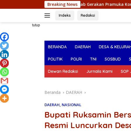
Langsung
Ketua Mabicab Gerakan Pramuka Konut Lepas Kontingen J
Breaking News
ke
konten
Indeks
Redaksi
tutup
BERANDA
DAERAH
DESA & KELURA
POLITIK
POLRI
TNI
SOSBUD
Dewan Redaksi
Jurnalis Kami
SOP J
Beranda
DAERAH
DAERAH
,
NASIONAL
Bupati Ruksamin Ber
Resmi Luncurkan Des