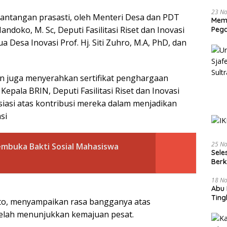
23 N
nantangan prasasti, oleh Menteri Desa dan PDT
Memb
doko, M. Sc, Deputi Fasilitasi Riset dan Inovasi
Pega
a Desa Inovasi Prof. Hj. Siti Zuhro, M.A, PhD, dan
n juga menyerahkan sertifikat penghargaan
pala BRIN, Deputi Fasilitasi Riset dan Inovasi
siasi atas kontribusi mereka dalam menjadikan
si
25 N
buka Bakti Sosial Mahasiswa
Sele
Ber
18 N
Abu 
Tin
nto, menyampaikan rasa bangganya atas
elah menunjukkan kemajuan pesat.