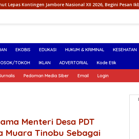
ambore Nasional XII 2026, Begini Pesan Ikbar
Putri S
HAN
EKOBIS
EDUKASI
HUKUM & KRIMINAL
KESEHATAN
SOSOK/TOKOH
IKLAN
ADVERTORIAL
Kode Etik
urnalis
Pedoman Media Siber
Email
Login
sama Menteri Desa PDT
a Muara Tinobu Sebagai