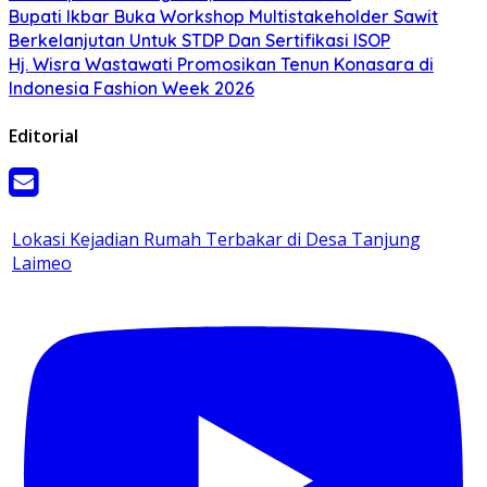
Bupati Ikbar Buka Workshop Multistakeholder Sawit
Berkelanjutan Untuk STDP Dan Sertifikasi ISOP
Hj. Wisra Wastawati Promosikan Tenun Konasara di
Indonesia Fashion Week 2026
Editorial
Lokasi Kejadian Rumah Terbakar di Desa Tanjung
Laimeo