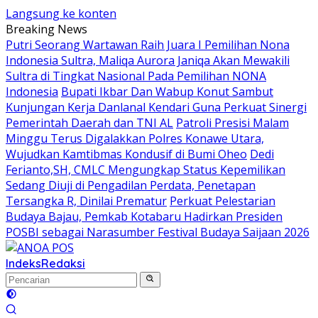
Langsung ke konten
Breaking News
Putri Seorang Wartawan ‎Raih Juara I Pemilihan Nona
Indonesia Sultra, Maliqa Aurora Janiqa Akan Mewakili
Sultra di Tingkat Nasional Pada Pemilihan NONA
Indonesia
Bupati Ikbar Dan Wabup Konut Sambut
Kunjungan Kerja Danlanal Kendari Guna Perkuat Sinergi
Pemerintah Daerah dan TNI AL
Patroli Presisi Malam
Minggu Terus Digalakkan Polres Konawe Utara,
Wujudkan Kamtibmas Kondusif di Bumi Oheo
Dedi
Ferianto,SH, CMLC Mengungkap Status Kepemilikan
Sedang Diuji di Pengadilan Perdata, Penetapan
Tersangka R, Dinilai Prematur
Perkuat Pelestarian
Budaya Bajau, Pemkab Kotabaru Hadirkan Presiden
POSBI sebagai Narasumber Festival Budaya Saijaan 2026
Indeks
Redaksi