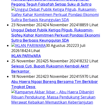
Pegang Teguh Falsafah Setiap Suku di Sultra
23 November 2024
24 November 2024
18859 Lihat
Unggul Debat Publik Ketiga Pilgub, Ruksamin-
Sjafey Kahar Komitmen Perkuat Pondasi Ekonomi
Sultra Berbasis Keunggulan SDA
30 Agustus 2022
23 Juli
2026
18424 Lihat
IKLAN PARIWARA
25 November 2024
25 November 2024
18232 Lihat
Selesai Cuti, Bupati Ruksamin Kembali Aktif
Berkantor
18 November 2024
23 November 2024
15970 Lihat
Abu Haera Ngopi Bareng Bersama Tim Berkibar
Tingkat Desa