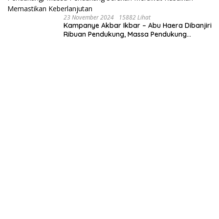
23 November 2024
15882 Lihat
Kampanye Akbar Ikbar – Abu Haera Dibanjiri
Ribuan Pendukung, Massa Pendukung
Serukan Merawat Kebaikan Memastikan
Keberlanjutan