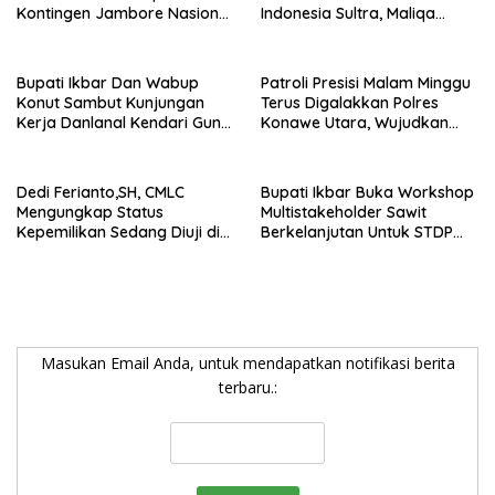
Kontingen Jambore Nasional
Indonesia Sultra, Maliqa
XII 2026, Begini Pesan Ikbar
Aurora Janiqa Akan Mewakili
Sultra di Tingkat Nasional
Pada Pemilihan NONA
Bupati Ikbar Dan Wabup
Patroli Presisi Malam Minggu
Indonesia
Konut Sambut Kunjungan
Terus Digalakkan Polres
Kerja Danlanal Kendari Guna
Konawe Utara, Wujudkan
Perkuat Sinergi Pemerintah
Kamtibmas Kondusif di Bumi
Daerah dan TNI AL
Oheo
Dedi Ferianto,SH, CMLC
Bupati Ikbar Buka Workshop
Mengungkap Status
Multistakeholder Sawit
Kepemilikan Sedang Diuji di
Berkelanjutan Untuk STDP
Pengadilan Perdata,
Dan Sertifikasi ISOP
Penetapan Tersangka R,
Dinilai Prematur
Masukan Email Anda, untuk mendapatkan notifikasi berita
terbaru.: