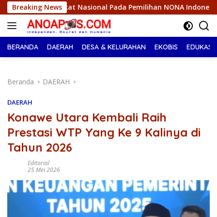
Langsung
 Nasional Pada Pemilihan NONA Indonesia
Breaking News
Bupati Ikbar 
ke
konten
BERANDA
DAERAH
DESA & KELURAHAN
EKOBIS
EDUKASI
Beranda
DAERAH
DAERAH
Konawe Utara Kembali Raih
Prestasi WTP Yang Ke 9 Kalinya di
Tahun 2026
Editorial
25 Mei 2026