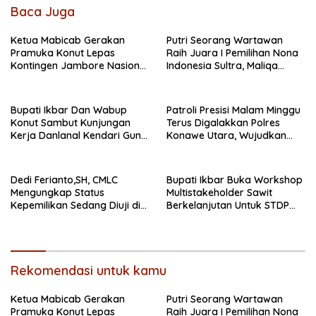
Baca Juga
Ketua Mabicab Gerakan
Putri Seorang Wartawan
Pramuka Konut Lepas
‎Raih Juara I Pemilihan Nona
Kontingen Jambore Nasional
Indonesia Sultra, Maliqa
XII 2026, Begini Pesan Ikbar
Aurora Janiqa Akan Mewakili
Sultra di Tingkat Nasional
Pada Pemilihan NONA
Bupati Ikbar Dan Wabup
Patroli Presisi Malam Minggu
Indonesia
Konut Sambut Kunjungan
Terus Digalakkan Polres
Kerja Danlanal Kendari Guna
Konawe Utara, Wujudkan
Perkuat Sinergi Pemerintah
Kamtibmas Kondusif di Bumi
Daerah dan TNI AL
Oheo
Dedi Ferianto,SH, CMLC
Bupati Ikbar Buka Workshop
Mengungkap Status
Multistakeholder Sawit
Kepemilikan Sedang Diuji di
Berkelanjutan Untuk STDP
Pengadilan Perdata,
Dan Sertifikasi ISOP
Penetapan Tersangka R,
Dinilai Prematur
Rekomendasi untuk kamu
Ketua Mabicab Gerakan
Putri Seorang Wartawan
Pramuka Konut Lepas
‎Raih Juara I Pemilihan Nona