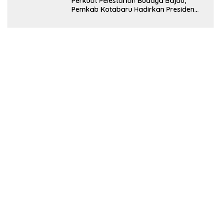
Perkuat Pelestarian Budaya Bajau,
Pemkab Kotabaru Hadirkan Presiden
POSBI sebagai Narasumber Festival
Budaya Saijaan 2026