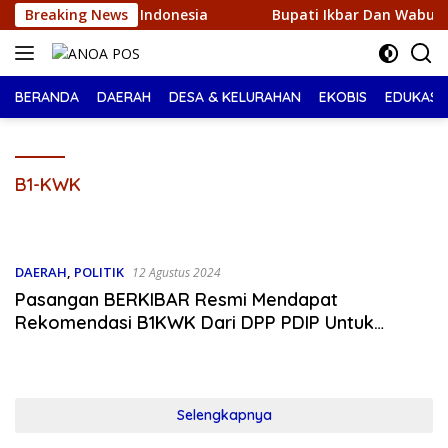
Langsung
NONA Indonesia
Breaking News
Bupati Ikbar Dan Wabup Konut Sambut K
ke
konten
BERANDA
DAERAH
DESA & KELURAHAN
EKOBIS
EDUKASI
B1-KWK
DAERAH
,
POLITIK
12 Agustus 2024
Pasangan BERKIBAR Resmi Mendapat
Rekomendasi B1KWK Dari DPP PDIP Untuk
Pilkada 2024
Selengkapnya