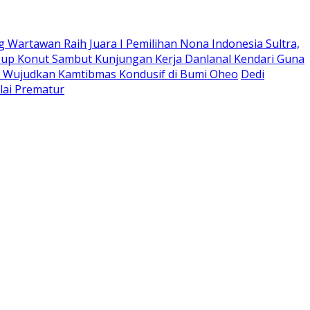
g Wartawan ‎Raih Juara I Pemilihan Nona Indonesia Sultra,
bup Konut Sambut Kunjungan Kerja Danlanal Kendari Guna
a, Wujudkan Kamtibmas Kondusif di Bumi Oheo
Dedi
lai Prematur