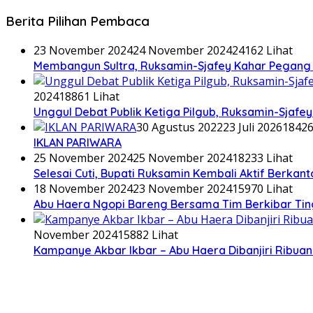
Berita Pilihan Pembaca
23 November 2024
24 November 2024
24162 Lihat
Membangun Sultra, Ruksamin-Sjafey Kahar Pegang T
2024
18861 Lihat
Unggul Debat Publik Ketiga Pilgub, Ruksamin-Sjaf
30 Agustus 2022
23 Juli 2026
18426
IKLAN PARIWARA
25 November 2024
25 November 2024
18233 Lihat
Selesai Cuti, Bupati Ruksamin Kembali Aktif Berkan
18 November 2024
23 November 2024
15970 Lihat
Abu Haera Ngopi Bareng Bersama Tim Berkibar Ti
November 2024
15882 Lihat
Kampanye Akbar Ikbar – Abu Haera Dibanjiri Ribu