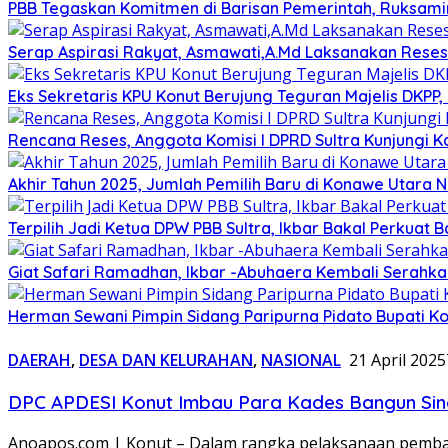
PBB Tegaskan Komitmen di Barisan Pemerintah, Ruksami
Serap Aspirasi Rakyat, Asmawati,A.Md Laksanakan Reses
Eks Sekretaris KPU Konut Berujung Teguran Majelis DKPP,
Rencana Reses, Anggota Komisi I DPRD Sultra Kunjungi 
Akhir Tahun 2025, Jumlah Pemilih Baru di Konawe Utara Na
Terpilih Jadi Ketua DPW PBB Sultra, Ikbar Bakal Perkuat
Giat Safari Ramadhan, Ikbar -Abuhaera Kembali Serahk
Herman Sewani Pimpin Sidang Paripurna Pidato Bupati Ko
DAERAH
,
DESA DAN KELURAHAN
,
NASIONAL
21 April 2025
DPC APDESI Konut Imbau Para Kades Bangun Sin
Anoapos.com | Konut – Dalam rangka pelaksanaan pemba