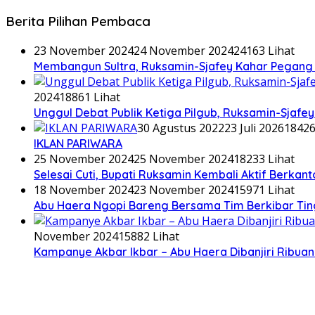
Berita Pilihan Pembaca
23 November 2024
24 November 2024
24163 Lihat
Membangun Sultra, Ruksamin-Sjafey Kahar Pegang T
2024
18861 Lihat
Unggul Debat Publik Ketiga Pilgub, Ruksamin-Sjaf
30 Agustus 2022
23 Juli 2026
18426
IKLAN PARIWARA
25 November 2024
25 November 2024
18233 Lihat
Selesai Cuti, Bupati Ruksamin Kembali Aktif Berkan
18 November 2024
23 November 2024
15971 Lihat
Abu Haera Ngopi Bareng Bersama Tim Berkibar Ti
November 2024
15882 Lihat
Kampanye Akbar Ikbar – Abu Haera Dibanjiri Ribu