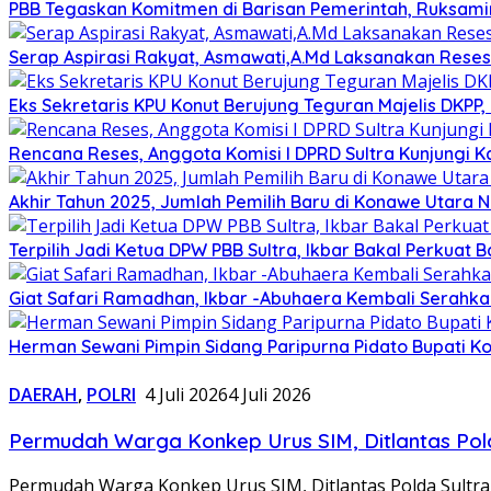
PBB Tegaskan Komitmen di Barisan Pemerintah, Ruksami
Serap Aspirasi Rakyat, Asmawati,A.Md Laksanakan Reses
Eks Sekretaris KPU Konut Berujung Teguran Majelis DKPP,
Rencana Reses, Anggota Komisi I DPRD Sultra Kunjungi 
Akhir Tahun 2025, Jumlah Pemilih Baru di Konawe Utara Na
Terpilih Jadi Ketua DPW PBB Sultra, Ikbar Bakal Perkuat
Giat Safari Ramadhan, Ikbar -Abuhaera Kembali Serahk
Herman Sewani Pimpin Sidang Paripurna Pidato Bupati Ko
DAERAH
,
POLRI
4 Juli 2026
4 Juli 2026
Permudah Warga Konkep Urus SIM, Ditlantas Pol
Permudah Warga Konkep Urus SIM, Ditlantas Polda Sultr