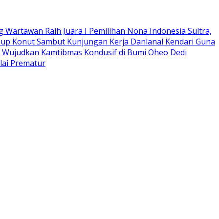
g Wartawan ‎Raih Juara I Pemilihan Nona Indonesia Sultra,
bup Konut Sambut Kunjungan Kerja Danlanal Kendari Guna
a, Wujudkan Kamtibmas Kondusif di Bumi Oheo
Dedi
lai Prematur