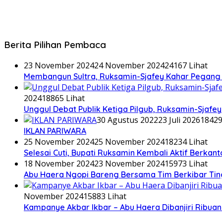
Berita Pilihan Pembaca
23 November 2024
24 November 2024
24167 Lihat
Membangun Sultra, Ruksamin-Sjafey Kahar Pegang T
2024
18865 Lihat
Unggul Debat Publik Ketiga Pilgub, Ruksamin-Sjaf
30 Agustus 2022
23 Juli 2026
18429
IKLAN PARIWARA
25 November 2024
25 November 2024
18234 Lihat
Selesai Cuti, Bupati Ruksamin Kembali Aktif Berkan
18 November 2024
23 November 2024
15973 Lihat
Abu Haera Ngopi Bareng Bersama Tim Berkibar Ti
November 2024
15883 Lihat
Kampanye Akbar Ikbar – Abu Haera Dibanjiri Ribu