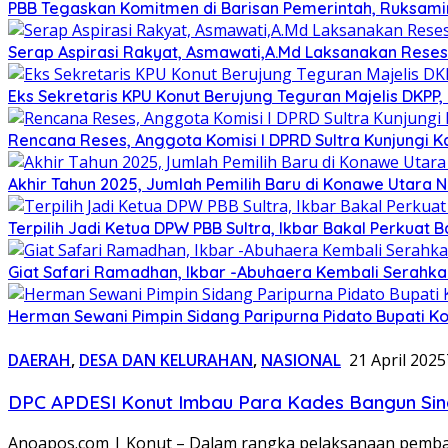
PBB Tegaskan Komitmen di Barisan Pemerintah, Ruksami
Serap Aspirasi Rakyat, Asmawati,A.Md Laksanakan Reses
Eks Sekretaris KPU Konut Berujung Teguran Majelis DKPP,
Rencana Reses, Anggota Komisi I DPRD Sultra Kunjungi 
Akhir Tahun 2025, Jumlah Pemilih Baru di Konawe Utara Na
Terpilih Jadi Ketua DPW PBB Sultra, Ikbar Bakal Perkuat
Giat Safari Ramadhan, Ikbar -Abuhaera Kembali Serahk
Herman Sewani Pimpin Sidang Paripurna Pidato Bupati Ko
DAERAH
,
DESA DAN KELURAHAN
,
NASIONAL
21 April 2025
DPC APDESI Konut Imbau Para Kades Bangun Sin
Anoapos.com | Konut – Dalam rangka pelaksanaan pemba