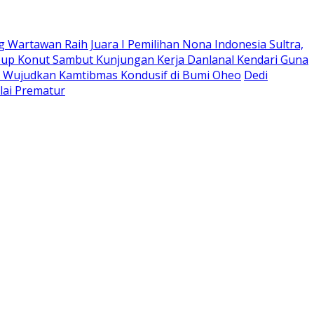
g Wartawan ‎Raih Juara I Pemilihan Nona Indonesia Sultra,
bup Konut Sambut Kunjungan Kerja Danlanal Kendari Guna
a, Wujudkan Kamtibmas Kondusif di Bumi Oheo
Dedi
lai Prematur