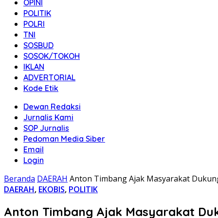
OPINI
POLITIK
POLRI
TNI
SOSBUD
SOSOK/TOKOH
IKLAN
ADVERTORIAL
Kode Etik
Dewan Redaksi
Jurnalis Kami
SOP Jurnalis
Pedoman Media Siber
Email
Login
Beranda
DAERAH
Anton Timbang Ajak Masyarakat Dukung
DAERAH
,
EKOBIS
,
POLITIK
Anton Timbang Ajak Masyarakat Duk