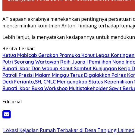
AT sapaan akrabnya menekankan pentingnya persatuan 
mencerminkan komitmen Anton Timbang terhadap kemajuan
Lebih lanjut, ia menyatakan kesiapannya untuk mendukun
Berita Terkait
Ketua Mabicab Gerakan Pramuka Konut Lepas Kontingen J
Putri Seorang Wartawan ‎Raih Juara I Pemilihan Nona Indo
Bupati Ikbar Dan Wabup Konut Sambut Kunjungan Kerja D
Patroli Presisi Malam Minggu Terus Digalakkan Polres 
Dedi Ferianto,SH, CMLC Mengungkap Status Kepemilikan S
Bupati Ikbar Buka Workshop Multistakeholder Sawit Berke
Editorial
Lokasi Kejadian Rumah Terbakar di Desa Tanjung Laimeo