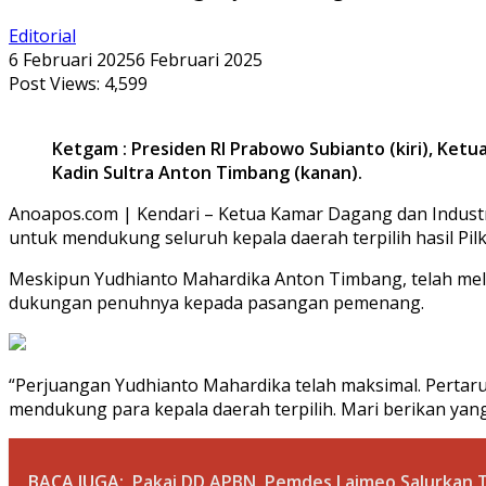
Editorial
6 Februari 2025
6 Februari 2025
Post Views:
4,599
Ketgam : Presiden RI Prabowo Subianto (kiri), Ketu
Kadin Sultra Anton Timbang (kanan).
Anoapos.com | Kendari – Ketua Kamar Dagang dan Industr
untuk mendukung seluruh kepala daerah terpilih hasil Pi
Meskipun Yudhianto Mahardika Anton Timbang, telah mela
dukungan penuhnya kepada pasangan pemenang.
“Perjuangan Yudhianto Mahardika telah maksimal. Pertarun
mendukung para kepala daerah terpilih. Mari berikan yang
BACA JUGA:
Pakai DD APBN, Pemdes Laimeo Salurkan 