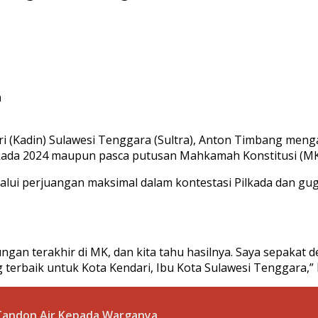
a
i (Kadin) Sulawesi Tenggara (Sultra), Anton Timbang meng
lkada 2024 maupun pasca putusan Mahkamah Konstitusi (MK) 
lui perjuangan maksimal dalam kontestasi Pilkada dan gu
gan terakhir di MK, dan kita tahu hasilnya. Saya sepakat 
 terbaik untuk Kota Kendari, Ibu Kota Sulawesi Tenggara,”
Tandon Air Kepada Warganya