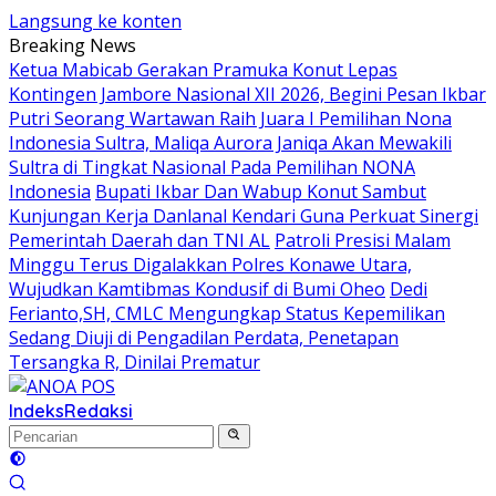
Langsung ke konten
Breaking News
Ketua Mabicab Gerakan Pramuka Konut Lepas
Kontingen Jambore Nasional XII 2026, Begini Pesan Ikbar
Putri Seorang Wartawan ‎Raih Juara I Pemilihan Nona
Indonesia Sultra, Maliqa Aurora Janiqa Akan Mewakili
Sultra di Tingkat Nasional Pada Pemilihan NONA
Indonesia
Bupati Ikbar Dan Wabup Konut Sambut
Kunjungan Kerja Danlanal Kendari Guna Perkuat Sinergi
Pemerintah Daerah dan TNI AL
Patroli Presisi Malam
Minggu Terus Digalakkan Polres Konawe Utara,
Wujudkan Kamtibmas Kondusif di Bumi Oheo
Dedi
Ferianto,SH, CMLC Mengungkap Status Kepemilikan
Sedang Diuji di Pengadilan Perdata, Penetapan
Tersangka R, Dinilai Prematur
Indeks
Redaksi