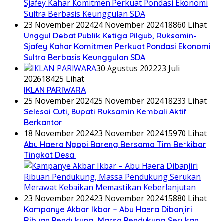
23 November 2024
24 November 2024
18860 Lihat
Unggul Debat Publik Ketiga Pilgub, Ruksamin-
Sjafey Kahar Komitmen Perkuat Pondasi Ekonomi
Sultra Berbasis Keunggulan SDA
30 Agustus 2022
23 Juli
2026
18425 Lihat
IKLAN PARIWARA
25 November 2024
25 November 2024
18233 Lihat
Selesai Cuti, Bupati Ruksamin Kembali Aktif
Berkantor
18 November 2024
23 November 2024
15970 Lihat
Abu Haera Ngopi Bareng Bersama Tim Berkibar
Tingkat Desa
23 November 2024
23 November 2024
15880 Lihat
Kampanye Akbar Ikbar – Abu Haera Dibanjiri
Ribuan Pendukung, Massa Pendukung Serukan