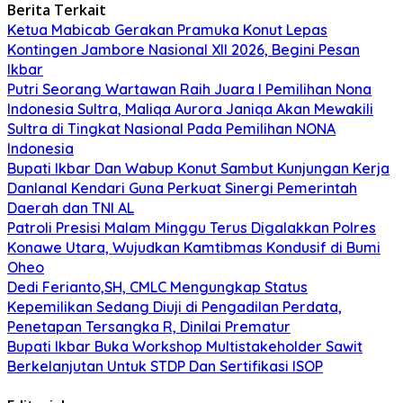
Berita Terkait
Ketua Mabicab Gerakan Pramuka Konut Lepas
Kontingen Jambore Nasional XII 2026, Begini Pesan
Ikbar
Putri Seorang Wartawan ‎Raih Juara I Pemilihan Nona
Indonesia Sultra, Maliqa Aurora Janiqa Akan Mewakili
Sultra di Tingkat Nasional Pada Pemilihan NONA
Indonesia
Bupati Ikbar Dan Wabup Konut Sambut Kunjungan Kerja
Danlanal Kendari Guna Perkuat Sinergi Pemerintah
Daerah dan TNI AL
Patroli Presisi Malam Minggu Terus Digalakkan Polres
Konawe Utara, Wujudkan Kamtibmas Kondusif di Bumi
Oheo
Dedi Ferianto,SH, CMLC Mengungkap Status
Kepemilikan Sedang Diuji di Pengadilan Perdata,
Penetapan Tersangka R, Dinilai Prematur
Bupati Ikbar Buka Workshop Multistakeholder Sawit
Berkelanjutan Untuk STDP Dan Sertifikasi ISOP