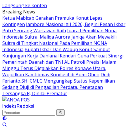
Langsung ke konten
Breaking News
Ketua Mabicab Gerakan Pramuka Konut Lepas
Kontingen Jambore Nasional XII 2026, Begini Pesan Ikbar
Putri Seorang Wartawan ‎Raih Juara I Pemilihan Nona
Indonesia Sultra, Maliqa Aurora Janiqa Akan Mewakili
Sultra di Tingkat Nasional Pada Pemilihan NONA
Indonesia
Bupati Ikbar Dan Wabup Konut Sambut
Kunjungan Kerja Danlanal Kendari Guna Perkuat Sinergi
Pemerintah Daerah dan TNI AL
Patroli Presisi Malam
Minggu Terus Digalakkan Polres Konawe Utara,
Wujudkan Kamtibmas Kondusif di Bumi Oheo
Dedi
Ferianto,SH, CMLC Mengungkap Status Kepemilikan
Sedang Diuji di Pengadilan Perdata, Penetapan
Tersangka R, Dinilai Prematur
Indeks
Redaksi