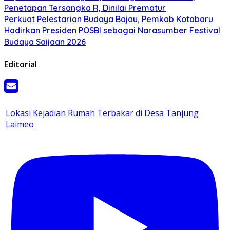
Penetapan Tersangka R, Dinilai Prematur
Perkuat Pelestarian Budaya Bajau, Pemkab Kotabaru
Hadirkan Presiden POSBI sebagai Narasumber Festival
Budaya Saijaan 2026
Editorial
Lokasi Kejadian Rumah Terbakar di Desa Tanjung
Laimeo