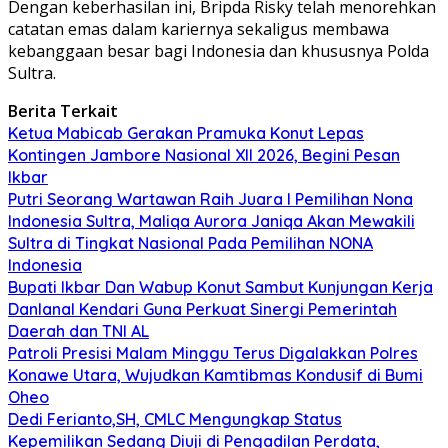
Dengan keberhasilan ini, Bripda Risky telah menorehkan
catatan emas dalam kariernya sekaligus membawa
kebanggaan besar bagi Indonesia dan khususnya Polda
Sultra.
Berita Terkait
Ketua Mabicab Gerakan Pramuka Konut Lepas
Kontingen Jambore Nasional XII 2026, Begini Pesan
Ikbar
Putri Seorang Wartawan ‎Raih Juara I Pemilihan Nona
Indonesia Sultra, Maliqa Aurora Janiqa Akan Mewakili
Sultra di Tingkat Nasional Pada Pemilihan NONA
Indonesia
Bupati Ikbar Dan Wabup Konut Sambut Kunjungan Kerja
Danlanal Kendari Guna Perkuat Sinergi Pemerintah
Daerah dan TNI AL
Patroli Presisi Malam Minggu Terus Digalakkan Polres
Konawe Utara, Wujudkan Kamtibmas Kondusif di Bumi
Oheo
Dedi Ferianto,SH, CMLC Mengungkap Status
Kepemilikan Sedang Diuji di Pengadilan Perdata,