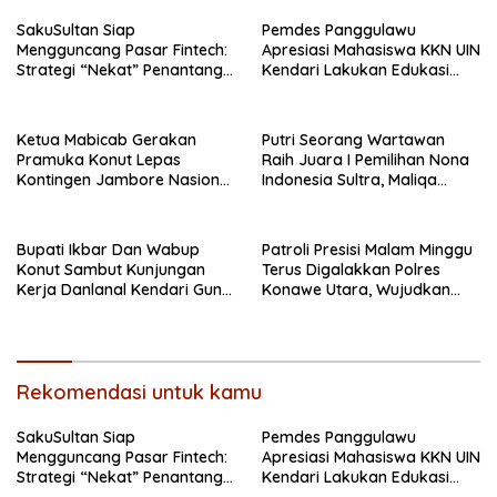
SakuSultan Siap
Pemdes Panggulawu
Mengguncang Pasar Fintech:
Apresiasi Mahasiswa KKN UIN
Strategi “Nekat” Penantang
Kendari Lakukan Edukasi
Raksasa Dompet Digital Dari
Keagamaan Kepada
Sulawesi Tenggara
Warganya
Ketua Mabicab Gerakan
Putri Seorang Wartawan
Pramuka Konut Lepas
‎Raih Juara I Pemilihan Nona
Kontingen Jambore Nasional
Indonesia Sultra, Maliqa
XII 2026, Begini Pesan Ikbar
Aurora Janiqa Akan Mewakili
Sultra di Tingkat Nasional
Pada Pemilihan NONA
Bupati Ikbar Dan Wabup
Patroli Presisi Malam Minggu
Indonesia
Konut Sambut Kunjungan
Terus Digalakkan Polres
Kerja Danlanal Kendari Guna
Konawe Utara, Wujudkan
Perkuat Sinergi Pemerintah
Kamtibmas Kondusif di Bumi
Daerah dan TNI AL
Oheo
Rekomendasi untuk kamu
SakuSultan Siap
Pemdes Panggulawu
Mengguncang Pasar Fintech:
Apresiasi Mahasiswa KKN UIN
Strategi “Nekat” Penantang
Kendari Lakukan Edukasi
Raksasa Dompet Digital Dari
Keagamaan Kepada