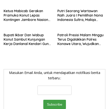
Sulawesi Tenggara
Warganya
Ketua Mabicab Gerakan
Putri Seorang Wartawan
Pramuka Konut Lepas
‎Raih Juara I Pemilihan Nona
Kontingen Jambore Nasional
Indonesia Sultra, Maliqa
XII 2026, Begini Pesan Ikbar
Aurora Janiqa Akan Mewakili
Sultra di Tingkat Nasional
Pada Pemilihan NONA
Bupati Ikbar Dan Wabup
Patroli Presisi Malam Minggu
Indonesia
Konut Sambut Kunjungan
Terus Digalakkan Polres
Kerja Danlanal Kendari Guna
Konawe Utara, Wujudkan
Perkuat Sinergi Pemerintah
Kamtibmas Kondusif di Bumi
Daerah dan TNI AL
Oheo
Masukan Email Anda, untuk mendapatkan notifikasi berita
terbaru.: