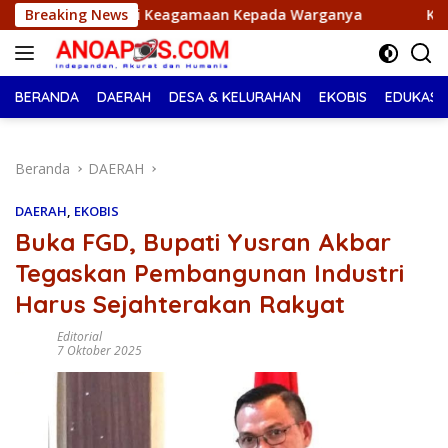
Langsung
i Keagamaan Kepada Warganya
Breaking News
Ketua Mabicab Gerakan P
ke
konten
BERANDA
DAERAH
DESA & KELURAHAN
EKOBIS
EDUKASI
Beranda
DAERAH
DAERAH
,
EKOBIS
Buka FGD, Bupati Yusran Akbar
Tegaskan Pembangunan Industri
Harus Sejahterakan Rakyat
Editorial
7 Oktober 2025