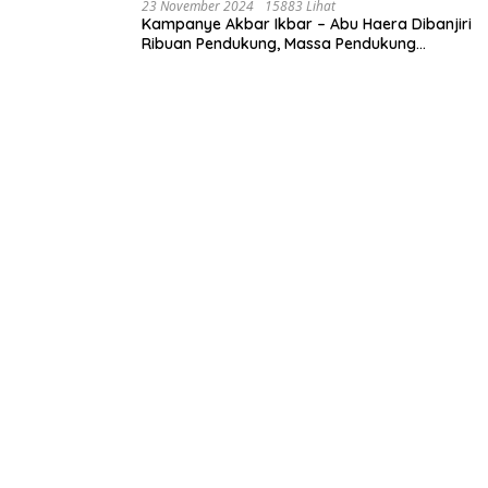
23 November 2024
15883 Lihat
Kampanye Akbar Ikbar – Abu Haera Dibanjiri
Ribuan Pendukung, Massa Pendukung
Serukan Merawat Kebaikan Memastikan
Keberlanjutan