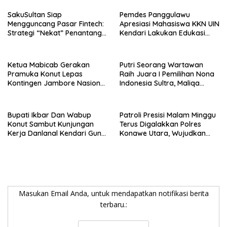
SakuSultan Siap
Pemdes Panggulawu
Mengguncang Pasar Fintech:
Apresiasi Mahasiswa KKN UIN
Strategi “Nekat” Penantang
Kendari Lakukan Edukasi
Raksasa Dompet Digital Dari
Keagamaan Kepada
Sulawesi Tenggara
Warganya
Ketua Mabicab Gerakan
Putri Seorang Wartawan
Pramuka Konut Lepas
‎Raih Juara I Pemilihan Nona
Kontingen Jambore Nasional
Indonesia Sultra, Maliqa
XII 2026, Begini Pesan Ikbar
Aurora Janiqa Akan Mewakili
Sultra di Tingkat Nasional
Pada Pemilihan NONA
Bupati Ikbar Dan Wabup
Patroli Presisi Malam Minggu
Indonesia
Konut Sambut Kunjungan
Terus Digalakkan Polres
Kerja Danlanal Kendari Guna
Konawe Utara, Wujudkan
Perkuat Sinergi Pemerintah
Kamtibmas Kondusif di Bumi
Daerah dan TNI AL
Oheo
Masukan Email Anda, untuk mendapatkan notifikasi berita
terbaru.: