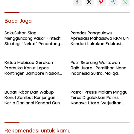
Baca Juga
SakuSultan Siap
Pemdes Panggulawu
Mengguncang Pasar Fintech:
Apresiasi Mahasiswa KKN UIN
Strategi “Nekat” Penantang
Kendari Lakukan Edukasi
Raksasa Dompet Digital Dari
Keagamaan Kepada
Sulawesi Tenggara
Warganya
Ketua Mabicab Gerakan
Putri Seorang Wartawan
Pramuka Konut Lepas
‎Raih Juara I Pemilihan Nona
Kontingen Jambore Nasional
Indonesia Sultra, Maliqa
XII 2026, Begini Pesan Ikbar
Aurora Janiqa Akan Mewakili
Sultra di Tingkat Nasional
Pada Pemilihan NONA
Bupati Ikbar Dan Wabup
Patroli Presisi Malam Minggu
Indonesia
Konut Sambut Kunjungan
Terus Digalakkan Polres
Kerja Danlanal Kendari Guna
Konawe Utara, Wujudkan
Perkuat Sinergi Pemerintah
Kamtibmas Kondusif di Bumi
Daerah dan TNI AL
Oheo
Rekomendasi untuk kamu