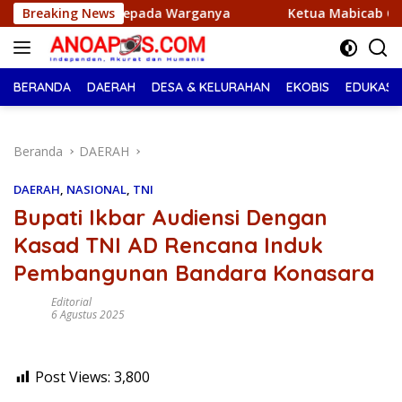
Langsung
 Kepada Warganya
Breaking News
Ketua Mabicab Gerakan Pramuka Konu
ke
konten
BERANDA
DAERAH
DESA & KELURAHAN
EKOBIS
EDUKASI
Beranda
DAERAH
DAERAH
,
NASIONAL
,
TNI
Bupati Ikbar Audiensi Dengan
Kasad TNI AD Rencana Induk
Pembangunan Bandara Konasara
Editorial
6 Agustus 2025
Post Views:
3,800