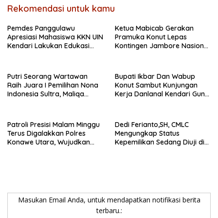
Rekomendasi untuk kamu
Pemdes Panggulawu
Ketua Mabicab Gerakan
Apresiasi Mahasiswa KKN UIN
Pramuka Konut Lepas
Kendari Lakukan Edukasi
Kontingen Jambore Nasional
Keagamaan Kepada
XII 2026, Begini Pesan Ikbar
Warganya
Putri Seorang Wartawan
Bupati Ikbar Dan Wabup
‎Raih Juara I Pemilihan Nona
Konut Sambut Kunjungan
Indonesia Sultra, Maliqa
Kerja Danlanal Kendari Guna
Aurora Janiqa Akan Mewakili
Perkuat Sinergi Pemerintah
Sultra di Tingkat Nasional
Daerah dan TNI AL
Pada Pemilihan NONA
Patroli Presisi Malam Minggu
Dedi Ferianto,SH, CMLC
Indonesia
Terus Digalakkan Polres
Mengungkap Status
Konawe Utara, Wujudkan
Kepemilikan Sedang Diuji di
Kamtibmas Kondusif di Bumi
Pengadilan Perdata,
Oheo
Penetapan Tersangka R,
Dinilai Prematur
Masukan Email Anda, untuk mendapatkan notifikasi berita
terbaru.: