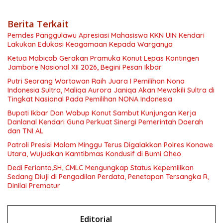
Berita Terkait
Pemdes Panggulawu Apresiasi Mahasiswa KKN UIN Kendari
Lakukan Edukasi Keagamaan Kepada Warganya
Ketua Mabicab Gerakan Pramuka Konut Lepas Kontingen
Jambore Nasional XII 2026, Begini Pesan Ikbar
Putri Seorang Wartawan ‎Raih Juara I Pemilihan Nona
Indonesia Sultra, Maliqa Aurora Janiqa Akan Mewakili Sultra di
Tingkat Nasional Pada Pemilihan NONA Indonesia
Bupati Ikbar Dan Wabup Konut Sambut Kunjungan Kerja
Danlanal Kendari Guna Perkuat Sinergi Pemerintah Daerah
dan TNI AL
Patroli Presisi Malam Minggu Terus Digalakkan Polres Konawe
Utara, Wujudkan Kamtibmas Kondusif di Bumi Oheo
Dedi Ferianto,SH, CMLC Mengungkap Status Kepemilikan
Sedang Diuji di Pengadilan Perdata, Penetapan Tersangka R,
Dinilai Prematur
Editorial