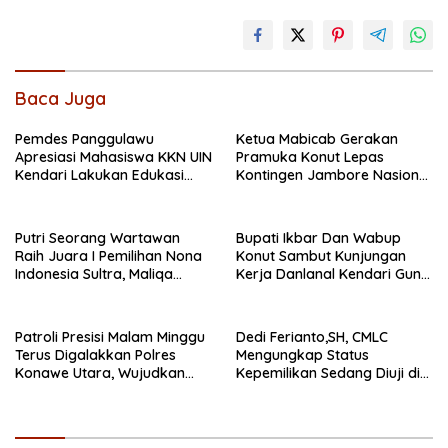
Baca Juga
Pemdes Panggulawu
Ketua Mabicab Gerakan
Apresiasi Mahasiswa KKN UIN
Pramuka Konut Lepas
Kendari Lakukan Edukasi
Kontingen Jambore Nasional
Keagamaan Kepada
XII 2026, Begini Pesan Ikbar
Warganya
Putri Seorang Wartawan
Bupati Ikbar Dan Wabup
‎Raih Juara I Pemilihan Nona
Konut Sambut Kunjungan
Indonesia Sultra, Maliqa
Kerja Danlanal Kendari Guna
Aurora Janiqa Akan Mewakili
Perkuat Sinergi Pemerintah
Sultra di Tingkat Nasional
Daerah dan TNI AL
Pada Pemilihan NONA
Patroli Presisi Malam Minggu
Dedi Ferianto,SH, CMLC
Indonesia
Terus Digalakkan Polres
Mengungkap Status
Konawe Utara, Wujudkan
Kepemilikan Sedang Diuji di
Kamtibmas Kondusif di Bumi
Pengadilan Perdata,
Oheo
Penetapan Tersangka R,
Dinilai Prematur