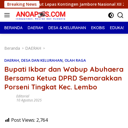
Langsung
epas Kontingen Jambore Nasional XII 2026, Begini Pesan Ikbar
Breaking News
ke
konten
BERANDA
DAERAH
DESA & KELURAHAN
EKOBIS
EDUKASI
Beranda
DAERAH
DAERAH
,
DESA DAN KELURAHAN
,
OLAH RAGA
Bupati Ikbar dan Wabup Abuhaera
Bersama Ketua DPRD Semarakkan
Porseni Tingkat Kec. Lembo
Editorial
10 Agustus 2025
Post Views:
2,764