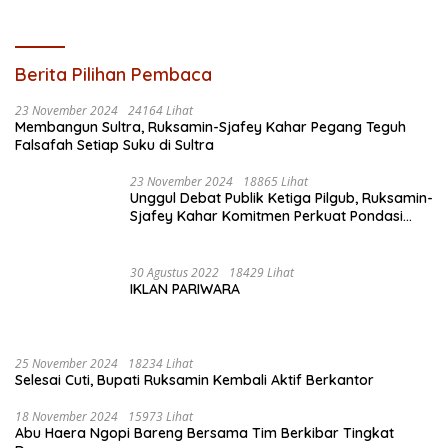
Berita Pilihan Pembaca
23 November 2024
24164 Lihat
Membangun Sultra, Ruksamin-Sjafey Kahar Pegang Teguh
Falsafah Setiap Suku di Sultra
23 November 2024
18865 Lihat
Unggul Debat Publik Ketiga Pilgub, Ruksamin-
Sjafey Kahar Komitmen Perkuat Pondasi
Ekonomi Sultra Berbasis Keunggulan SDA
30 Agustus 2022
18429 Lihat
IKLAN PARIWARA
25 November 2024
18234 Lihat
Selesai Cuti, Bupati Ruksamin Kembali Aktif Berkantor
18 November 2024
15973 Lihat
Abu Haera Ngopi Bareng Bersama Tim Berkibar Tingkat