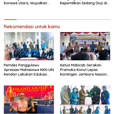
Konawe Utara, Wujudkan
Kepemilikan Sedang Diuji di
Kamtibmas Kondusif di Bumi
Pengadilan Perdata,
Oheo
Penetapan Tersangka R,
Dinilai Prematur
Rekomendasi untuk kamu
Pemdes Panggulawu
Ketua Mabicab Gerakan
Apresiasi Mahasiswa KKN UIN
Pramuka Konut Lepas
Kendari Lakukan Edukasi
Kontingen Jambore Nasional
Keagamaan Kepada
XII 2026, Begini Pesan Ikbar
Warganya