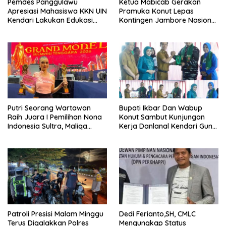
Pemdes Panggulawu
Ketua Mabicab Gerakan
Apresiasi Mahasiswa KKN UIN
Pramuka Konut Lepas
Kendari Lakukan Edukasi
Kontingen Jambore Nasional
Keagamaan Kepada
XII 2026, Begini Pesan Ikbar
Warganya
Putri Seorang Wartawan
Bupati Ikbar Dan Wabup
‎Raih Juara I Pemilihan Nona
Konut Sambut Kunjungan
Indonesia Sultra, Maliqa
Kerja Danlanal Kendari Guna
Aurora Janiqa Akan Mewakili
Perkuat Sinergi Pemerintah
Sultra di Tingkat Nasional
Daerah dan TNI AL
Pada Pemilihan NONA
Indonesia
Patroli Presisi Malam Minggu
Dedi Ferianto,SH, CMLC
Terus Digalakkan Polres
Mengungkap Status