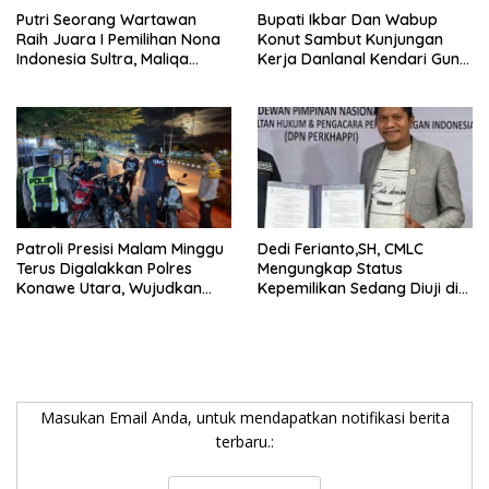
Putri Seorang Wartawan
Bupati Ikbar Dan Wabup
‎Raih Juara I Pemilihan Nona
Konut Sambut Kunjungan
Indonesia Sultra, Maliqa
Kerja Danlanal Kendari Guna
Aurora Janiqa Akan Mewakili
Perkuat Sinergi Pemerintah
Sultra di Tingkat Nasional
Daerah dan TNI AL
Pada Pemilihan NONA
Indonesia
Patroli Presisi Malam Minggu
Dedi Ferianto,SH, CMLC
Terus Digalakkan Polres
Mengungkap Status
Konawe Utara, Wujudkan
Kepemilikan Sedang Diuji di
Kamtibmas Kondusif di Bumi
Pengadilan Perdata,
Oheo
Penetapan Tersangka R,
Dinilai Prematur
Masukan Email Anda, untuk mendapatkan notifikasi berita
terbaru.: