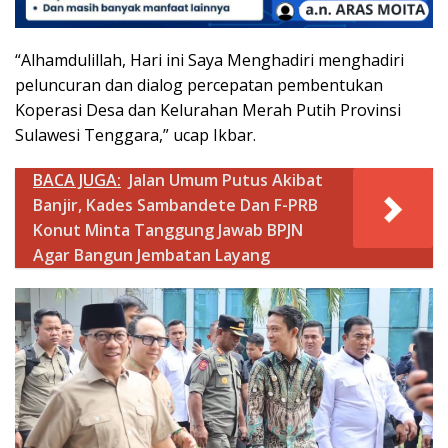
“Alhamdulillah, Hari ini Saya Menghadiri menghadiri
peluncuran dan dialog percepatan pembentukan
Koperasi Desa dan Kelurahan Merah Putih Provinsi
Sulawesi Tenggara,” ucap Ikbar.
BACA JUGA:
Jalan Umum Putus Akibat
Banjir, Kades Sambandete Dan F-PRB
Konut Minta Tanggung Jawab BPJN
Agar Bangun Jembatan Layang