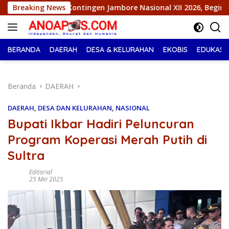
Langsung
mbore Nasional XII 2026, Begini Pesan Ikbar
Breaking News
Putri Se
ke
konten
BERANDA
DAERAH
DESA & KELURAHAN
EKOBIS
EDUKASI
Beranda
DAERAH
DAERAH
,
DESA DAN KELURAHAN
,
NASIONAL
Bupati Ikbar Hadiri Peluncuran
Program Koperasi Merah Putih di
Sultra
Editorial
25 Mei 2025