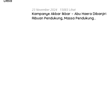
Desa
23 November 2024
15883 Lihat
Kampanye Akbar Ikbar – Abu Haera Dibanjiri
Ribuan Pendukung, Massa Pendukung
Serukan Merawat Kebaikan Memastikan
Keberlanjutan