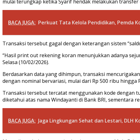
mulai terungkap ketika Syarif hendak melakukan transfe
BACA JUGA:
Perkuat Tata Kelola Pendidikan, Pemda K
Transaksi tersebut gagal dengan keterangan sistem “sald
“Hasil print out rekening koran menunjukkan adanya seju
Selasa (10/02/2026).
Berdasarkan data yang dihimpun, transaksi mencurigakan 
dengan nominal bervariasi, mulai dari Rp 500 ribu hingga 
Transaksi tersebut tercatat menggunakan kode dengan tuj
diketahui atas nama Windayanti di Bank BRI, sementara rek
BACA JUGA:
Jaga Lingkungan Sehat dan Lestari, DL