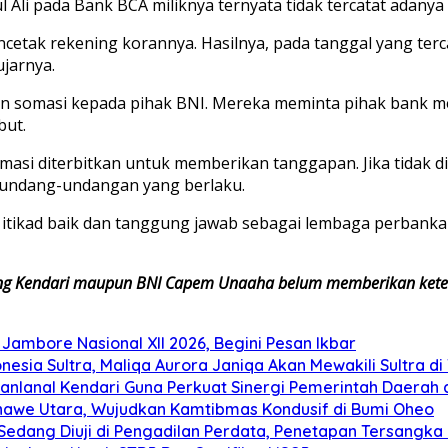
li pada Bank BCA miliknya ternyata tidak tercatat adanya 
etak rekening korannya. Hasilnya, pada tanggal yang tercat
jarnya.
an somasi kepada pihak BNI. Mereka meminta pihak bank mem
but.
omasi diterbitkan untuk memberikan tanggapan. Jika tidak 
undang-undangan yang berlaku.
itikad baik dan tanggung jawab sebagai lembaga perbanka
abang Kendari maupun BNI Capem Unaaha belum memberikan ketera
ambore Nasional XII 2026, Begini Pesan Ikbar
nesia Sultra, Maliqa Aurora Janiqa Akan Mewakili Sultra d
anlanal Kendari Guna Perkuat Sinergi Pemerintah Daerah 
Konawe Utara, Wujudkan Kamtibmas Kondusif di Bumi Oheo
edang Diuji di Pengadilan Perdata, Penetapan Tersangka R