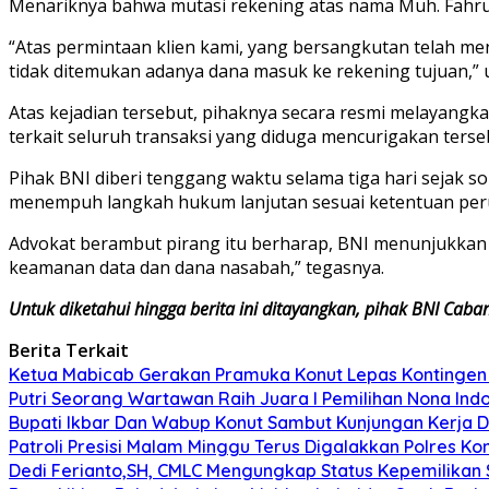
Menariknya bahwa mutasi rekening atas nama Muh. Fahrul A
“Atas permintaan klien kami, yang bersangkutan telah menc
tidak ditemukan adanya dana masuk ke rekening tujuan,” u
Atas kejadian tersebut, pihaknya secara resmi melayangk
terkait seluruh transaksi yang diduga mencurigakan terse
Pihak BNI diberi tenggang waktu selama tiga hari sejak s
menempuh langkah hukum lanjutan sesuai ketentuan per
Advokat berambut pirang itu berharap, BNI menunjukkan 
keamanan data dan dana nasabah,” tegasnya.
Untuk diketahui hingga berita ini ditayangkan, pihak BNI C
Berita Terkait
Ketua Mabicab Gerakan Pramuka Konut Lepas Kontingen J
Putri Seorang Wartawan ‎Raih Juara I Pemilihan Nona Indo
Bupati Ikbar Dan Wabup Konut Sambut Kunjungan Kerja D
Patroli Presisi Malam Minggu Terus Digalakkan Polres 
Dedi Ferianto,SH, CMLC Mengungkap Status Kepemilikan S