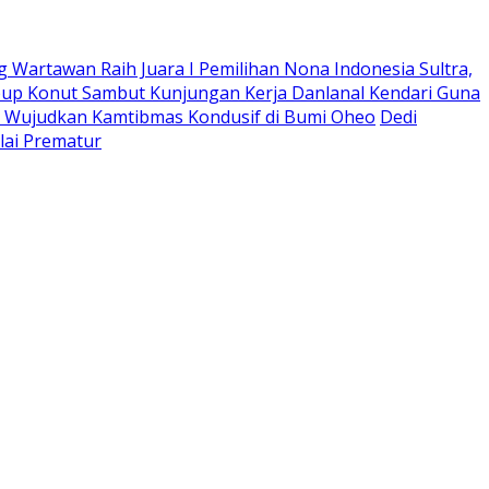
g Wartawan ‎Raih Juara I Pemilihan Nona Indonesia Sultra,
bup Konut Sambut Kunjungan Kerja Danlanal Kendari Guna
a, Wujudkan Kamtibmas Kondusif di Bumi Oheo
Dedi
lai Prematur