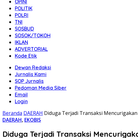
OPINI
POLITIK
POLRI
TNI
SOSBUD
SOSOK/TOKOH
IKLAN
ADVERTORIAL
Kode Etik
Dewan Redaksi
Jurnalis Kami
SOP Jurnalis
Pedoman Media Siber
Email
Login
Beranda
DAERAH
Diduga Terjadi Transaksi Mencurigak
DAERAH
,
EKOBIS
Diduga Terjadi Transaksi Mencurig