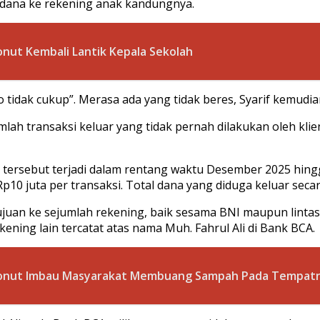
r dana ke rekening anak kandungnya.
onut Kembali Lantik Kepala Sekolah
o tidak cukup”. Merasa ada yang tidak beres, Syarif kemud
mlah transaksi keluar yang tidak pernah dilakukan oleh kl
tersebut terjadi dalam rentang waktu Desember 2025 hingga
Rp10 juta per transaksi. Total dana yang diduga keluar seca
uan ke sejumlah rekening, baik sesama BNI maupun lintas 
ening lain tercatat atas nama Muh. Fahrul Ali di Bank BCA.
H Konut Imbau Masyarakat Membuang Sampah Pada Tempat