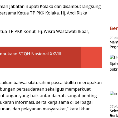
mah Jabatan Bupati Kolaka dan disambut langsung
i bersama Ketua TP PKK Kolaka, Hj. Andi Rizka
Ber
ua TP PKK Konut, Hj. Wisra Wastawati Ikbar,
23 N
Memb
Pega
mbukaan STQH Nasional XXVIII
aikan bahwa silaturahmi pasca Idulfitri merupakan
hubungan persaudaraan sekaligus memperkuat
hubungan yang baik antar daerah sangat penting
ran informasi, serta kerja sama di berbagai
25 N
nan, dan pelayanan masyarakat,” kata Ikbar.
Sele
Ber