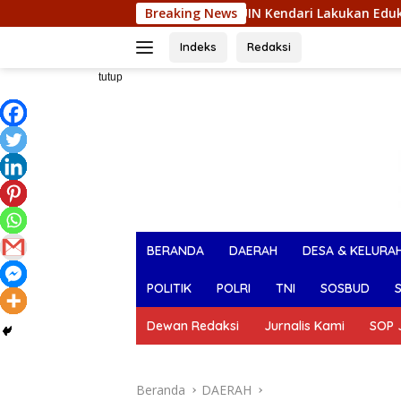
Langsung
i Mahasiswa KKN UIN Kendari Lakukan Edukasi Keagamaan Ke
Breaking News
ke
konten
Indeks
Redaksi
tutup
BERANDA
DAERAH
DESA & KELURA
POLITIK
POLRI
TNI
SOSBUD
Dewan Redaksi
Jurnalis Kami
SOP J
Beranda
DAERAH