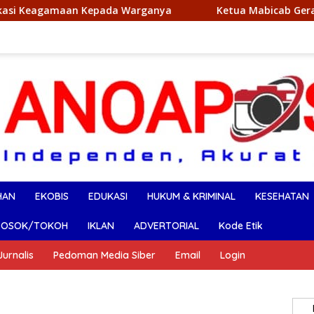
pada Warganya
Ketua Mabicab Gerakan Pramuka Konut L
HAN
EKOBIS
EDUKASI
HUKUM & KRIMINAL
KESEHATAN
SOSOK/TOKOH
IKLAN
ADVERTORIAL
Kode Etik
urnalis
Pedoman Media Siber
Email
Login