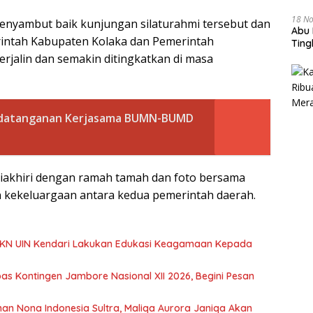
18 N
menyambut baik kunjungan silaturahmi tersebut dan
Abu 
intah Kabupaten Kolaka dan Pemerintah
Tin
rjalin dan semakin ditingkatkan di masa
ndatanganan Kerjasama BUMN-BUMD
 diakhiri dengan ramah tamah dan foto bersama
kekeluargaan antara kedua pemerintah daerah.
KKN UIN Kendari Lakukan Edukasi Keagamaan Kepada
s Kontingen Jambore Nasional XII 2026, Begini Pesan
ihan Nona Indonesia Sultra, Maliqa Aurora Janiqa Akan