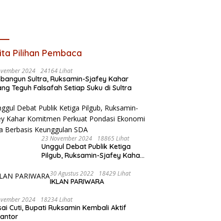
ita Pilihan Pembaca
ovember 2024
24164 Lihat
angun Sultra, Ruksamin-Sjafey Kahar
ng Teguh Falsafah Setiap Suku di Sultra
23 November 2024
18865 Lihat
Unggul Debat Publik Ketiga
Pilgub, Ruksamin-Sjafey Kahar
Komitmen Perkuat Pondasi
Ekonomi Sultra Berbasis
30 Agustus 2022
18429 Lihat
IKLAN PARIWARA
Keunggulan SDA
ovember 2024
18234 Lihat
sai Cuti, Bupati Ruksamin Kembali Aktif
kantor