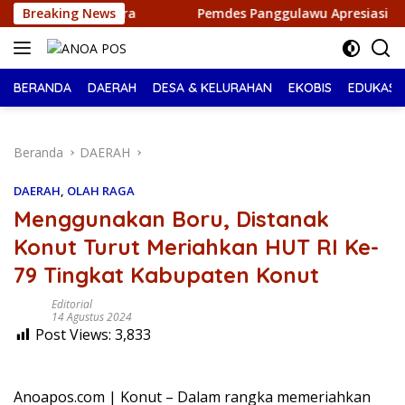
Langsung
Breaking News
Pemdes Panggulawu Apresiasi Mahasiswa KKN UIN Kenda
ke
konten
BERANDA
DAERAH
DESA & KELURAHAN
EKOBIS
EDUKASI
Beranda
DAERAH
DAERAH
,
OLAH RAGA
Menggunakan Boru, Distanak
Konut Turut Meriahkan HUT RI Ke-
79 Tingkat Kabupaten Konut
Editorial
14 Agustus 2024
Post Views:
3,833
Anoapos.com | Konut – Dalam rangka memeriahkan