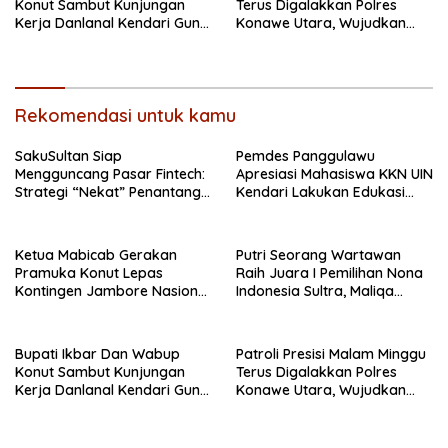
Konut Sambut Kunjungan
Terus Digalakkan Polres
Kerja Danlanal Kendari Guna
Konawe Utara, Wujudkan
Perkuat Sinergi Pemerintah
Kamtibmas Kondusif di Bumi
Daerah dan TNI AL
Oheo
Rekomendasi untuk kamu
SakuSultan Siap
Pemdes Panggulawu
Mengguncang Pasar Fintech:
Apresiasi Mahasiswa KKN UIN
Strategi “Nekat” Penantang
Kendari Lakukan Edukasi
Raksasa Dompet Digital Dari
Keagamaan Kepada
Sulawesi Tenggara
Warganya
Ketua Mabicab Gerakan
Putri Seorang Wartawan
Pramuka Konut Lepas
‎Raih Juara I Pemilihan Nona
Kontingen Jambore Nasional
Indonesia Sultra, Maliqa
XII 2026, Begini Pesan Ikbar
Aurora Janiqa Akan Mewakili
Sultra di Tingkat Nasional
Pada Pemilihan NONA
Bupati Ikbar Dan Wabup
Patroli Presisi Malam Minggu
Indonesia
Konut Sambut Kunjungan
Terus Digalakkan Polres
Kerja Danlanal Kendari Guna
Konawe Utara, Wujudkan
Perkuat Sinergi Pemerintah
Kamtibmas Kondusif di Bumi
Daerah dan TNI AL
Oheo