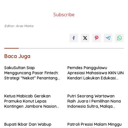
Subscribe
Editor: Aras Moita
Baca Juga
SakuSultan Siap
Pemdes Panggulawu
Mengguncang Pasar Fintech:
Apresiasi Mahasiswa KKN UIN
Strategi “Nekat” Penantang
Kendari Lakukan Edukasi
Raksasa Dompet Digital Dari
Keagamaan Kepada
Sulawesi Tenggara
Warganya
Ketua Mabicab Gerakan
Putri Seorang Wartawan
Pramuka Konut Lepas
‎Raih Juara I Pemilihan Nona
Kontingen Jambore Nasional
Indonesia Sultra, Maliqa
XII 2026, Begini Pesan Ikbar
Aurora Janiqa Akan Mewakili
Sultra di Tingkat Nasional
Pada Pemilihan NONA
Bupati Ikbar Dan Wabup
Patroli Presisi Malam Minggu
Indonesia