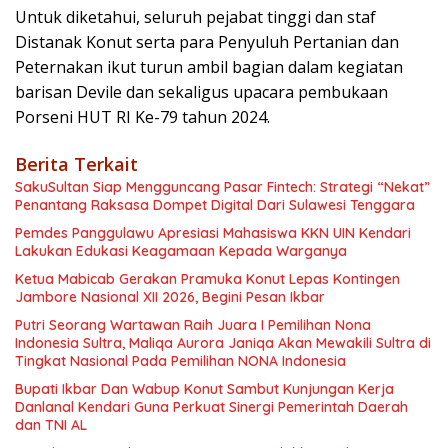
Untuk diketahui, seluruh pejabat tinggi dan staf
Distanak Konut serta para Penyuluh Pertanian dan
Peternakan ikut turun ambil bagian dalam kegiatan
barisan Devile dan sekaligus upacara pembukaan
Porseni HUT RI Ke-79 tahun 2024.
Berita Terkait
SakuSultan Siap Mengguncang Pasar Fintech: Strategi “Nekat”
Penantang Raksasa Dompet Digital Dari Sulawesi Tenggara
Pemdes Panggulawu Apresiasi Mahasiswa KKN UIN Kendari
Lakukan Edukasi Keagamaan Kepada Warganya
Ketua Mabicab Gerakan Pramuka Konut Lepas Kontingen
Jambore Nasional XII 2026, Begini Pesan Ikbar
Putri Seorang Wartawan ‎Raih Juara I Pemilihan Nona
Indonesia Sultra, Maliqa Aurora Janiqa Akan Mewakili Sultra di
Tingkat Nasional Pada Pemilihan NONA Indonesia
Bupati Ikbar Dan Wabup Konut Sambut Kunjungan Kerja
Danlanal Kendari Guna Perkuat Sinergi Pemerintah Daerah
dan TNI AL