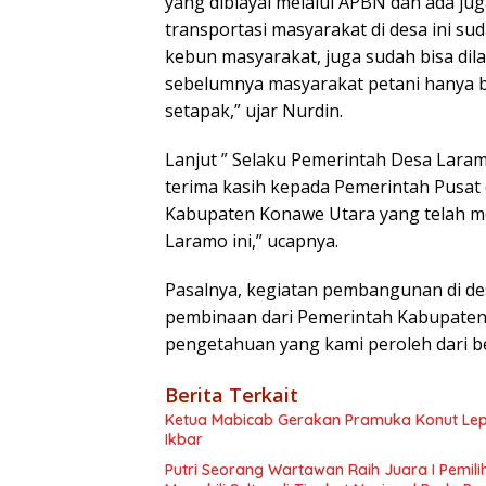
yang dibiayai melalui APBN dan ada ju
transportasi masyarakat di desa ini s
kebun masyarakat, juga sudah bisa dil
sebelumnya masyarakat petani hanya bi
setapak,” ujar Nurdin.
Lanjut ” Selaku Pemerintah Desa Lar
terima kasih kepada Pemerintah Pusa
Kabupaten Konawe Utara yang telah 
Laramo ini,” ucapnya.
Pasalnya, kegiatan pembangunan di d
pembinaan dari Pemerintah Kabupaten,
pengetahuan yang kami peroleh dari be
Berita Terkait
Ketua Mabicab Gerakan Pramuka Konut Lepa
Ikbar
Putri Seorang Wartawan ‎Raih Juara I Pemil