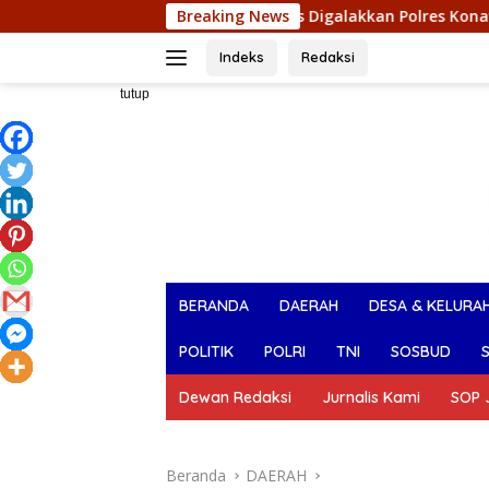
Langsung
 Malam Minggu Terus Digalakkan Polres Konawe Utara, Wujudka
Breaking News
ke
konten
Indeks
Redaksi
tutup
BERANDA
DAERAH
DESA & KELURA
POLITIK
POLRI
TNI
SOSBUD
Dewan Redaksi
Jurnalis Kami
SOP J
Beranda
DAERAH