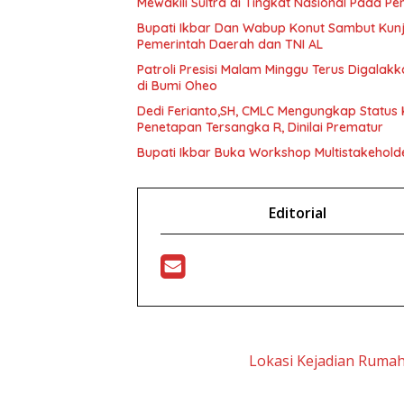
Mewakili Sultra di Tingkat Nasional Pada P
Bupati Ikbar Dan Wabup Konut Sambut Kunju
Pemerintah Daerah dan TNI AL
Patroli Presisi Malam Minggu Terus Digala
di Bumi Oheo
Dedi Ferianto,SH, CMLC Mengungkap Status K
Penetapan Tersangka R, Dinilai Prematur
Bupati Ikbar Buka Workshop Multistakeholde
Editorial
Lokasi Kejadian Ruma