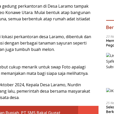
na gedung perkantoran di Desa Laramo tampak
heo Konawe Utara. Mulai bentuk atap bangunan
una, semua berbentuk atap rumah adat istiadat
Ber
 lokasi perkantoran desa Laramo, dibentuk dan
23 N
Memb
asi dengan berbagai tanaman sayuran seperti
Pega
kan juga tumbuh buah melon.
ersebut cukup menarik untuk swap Foto apalagi
memanjakan mata bagi siapa saja melihatnya.
Oktober 2024, Kepala Desa Laramo, Nurdin
ang lalu, pemerintah desa bersama masyarakat
sata desa.
25 N
Sele
Ber
ran Rupiah, PT.SMS Bakal Gugat