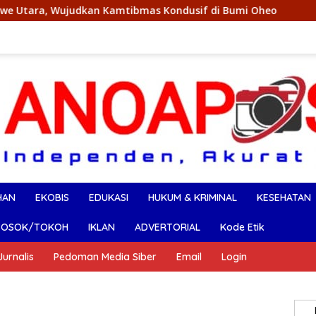
n Kamtibmas Kondusif di Bumi Oheo
Dedi Ferianto,SH, 
HAN
EKOBIS
EDUKASI
HUKUM & KRIMINAL
KESEHATAN
SOSOK/TOKOH
IKLAN
ADVERTORIAL
Kode Etik
urnalis
Pedoman Media Siber
Email
Login