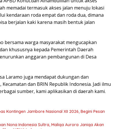
ga APBD Konut.dan Alhamdulillah untuk akses
udah memadai termasuk akses jalan menuju lokasi
alui kendaraan roda empat dan roda dua, dimana
sa berjalan kaki karena masih bentuk jalan
amo bersama warga masyarakat mengucapkan
t dan khususnya kepada Pemerintah Daerah
menurunkan anggaran pembangunan di Desa
esa Laramo juga mendapat dukungan dan
 Kecamatan dan BRIN Republik Indonesia. Jadi ilmu
rbagai sumber, kami aplikasikan di daerah kami.
s Kontingen Jambore Nasional XII 2026, Begini Pesan
ihan Nona Indonesia Sultra, Maliqa Aurora Janiqa Akan