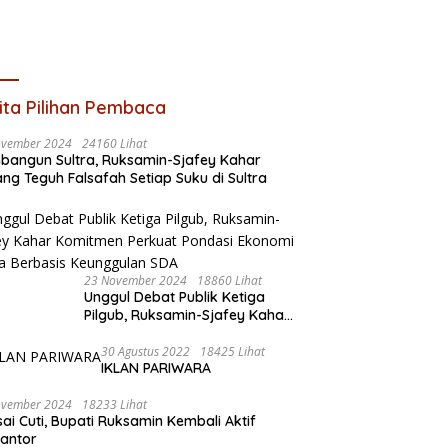
ita Pilihan Pembaca
ovember 2024
24160 Lihat
angun Sultra, Ruksamin-Sjafey Kahar
ng Teguh Falsafah Setiap Suku di Sultra
23 November 2024
18860 Lihat
Unggul Debat Publik Ketiga
Pilgub, Ruksamin-Sjafey Kahar
Komitmen Perkuat Pondasi
Ekonomi Sultra Berbasis
30 Agustus 2022
18425 Lihat
IKLAN PARIWARA
Keunggulan SDA
ovember 2024
18233 Lihat
sai Cuti, Bupati Ruksamin Kembali Aktif
kantor