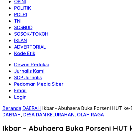
OPINI
POLITIK
POLRI
TNI
SOSBUD
SOSOK/TOKOH
IKLAN
ADVERTORIAL
Kode Etik
Dewan Redaksi
Jurnalis Kami
SOP Jurnalis
Pedoman Media Siber
Email
Login
Beranda
DAERAH
Ikbar - Abuhaera Buka Porseni HUT ke-80
DAERAH
,
DESA DAN KELURAHAN
,
OLAH RAGA
Ikbar – Abuhaera Buka Porseni HUT k