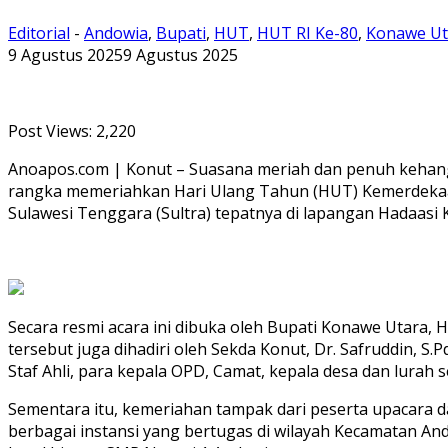
Editorial
-
Andowia
,
Bupati
,
HUT
,
HUT RI Ke-80
,
Konawe Ut
9 Agustus 2025
9 Agustus 2025
Post Views:
2,220
Anoapos.com | Konut – Suasana meriah dan penuh kehang
rangka memeriahkan Hari Ulang Tahun (HUT) Kemerdekaan
Sulawesi Tenggara (Sultra) tepatnya di lapangan Hadaasi
Secara resmi acara ini dibuka oleh Bupati Konawe Utara, H
tersebut juga dihadiri oleh Sekda Konut, Dr. Safruddin, S
Staf Ahli, para kepala OPD, Camat, kepala desa dan lurah
Sementara itu, kemeriahan tampak dari peserta upacara d
berbagai instansi yang bertugas di wilayah Kecamatan An