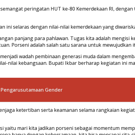
semangat peringatan HUT ke-80 Kemerdekaan RI, dengan te
ini selaras dengan nilai-nilai kemerdekaan yang diwariska
erjuangan panjang para pahlawan. Tugas kita adalah mengi
uan. Porseni adalah salah satu sarana untuk mewujudkan i
juga menjadi wadah pembinaan generasi muda dalam menge
nilai-nilai kebangsaan. Bupati Ikbar berharap kegiatan ini m
n Pengarusutamaan Gender
enjaga ketertiban serta keamanan selama rangkaian kegiata
i yaitu mari kita jadikan porseni sebagai momentum memp
ena hanya dengan kebersamaan, kita bisa mencapai cita-cit