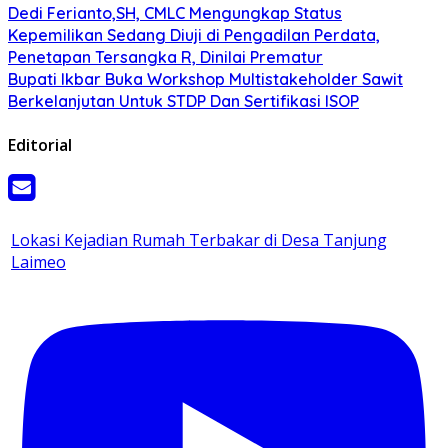
Dedi Ferianto,SH, CMLC Mengungkap Status
Kepemilikan Sedang Diuji di Pengadilan Perdata,
Penetapan Tersangka R, Dinilai Prematur
Bupati Ikbar Buka Workshop Multistakeholder Sawit
Berkelanjutan Untuk STDP Dan Sertifikasi ISOP
Editorial
Lokasi Kejadian Rumah Terbakar di Desa Tanjung
Laimeo