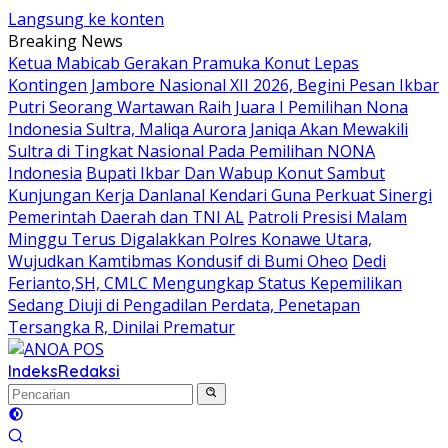
Langsung ke konten
Breaking News
Ketua Mabicab Gerakan Pramuka Konut Lepas
Kontingen Jambore Nasional XII 2026, Begini Pesan Ikbar
Putri Seorang Wartawan ‎Raih Juara I Pemilihan Nona
Indonesia Sultra, Maliqa Aurora Janiqa Akan Mewakili
Sultra di Tingkat Nasional Pada Pemilihan NONA
Indonesia
Bupati Ikbar Dan Wabup Konut Sambut
Kunjungan Kerja Danlanal Kendari Guna Perkuat Sinergi
Pemerintah Daerah dan TNI AL
Patroli Presisi Malam
Minggu Terus Digalakkan Polres Konawe Utara,
Wujudkan Kamtibmas Kondusif di Bumi Oheo
Dedi
Ferianto,SH, CMLC Mengungkap Status Kepemilikan
Sedang Diuji di Pengadilan Perdata, Penetapan
Tersangka R, Dinilai Prematur
Indeks
Redaksi