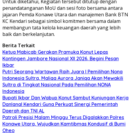
Untuk diketahui, Kegiatan tersebut ditutup dengan
penandatanganan MoU dan sesi foto bersama antara
jajaran Pemda Konawe Utara dan manajemen Bank BTN
KC Kendari sebagai simbol komitmen bersama dalam
membangun tata kelola keuangan daerah yang lebih
baik dan berkelanjutan.
Berita Terkait
Ketua Mabicab Gerakan Pramuka Konut Lepas
Kontingen Jambore Nasional XII 2026, Begini Pesan
Ikbar
Putri Seorang Wartawan ‎Raih Juara I Pemilihan Nona
Indonesia Sultra, Maliqa Aurora Janiqa Akan Mewakili
Sultra di Tingkat Nasional Pada Pemilihan NONA
Indonesia
Bupati Ikbar Dan Wabup Konut Sambut Kunjungan Kerja
Danlanal Kendari Guna Perkuat Sinergi Pemerintah
Daerah dan TNI AL
Patroli Presisi Malam Minggu Terus Digalakkan Polres
Konawe Utara, Wujudkan Kamtibmas Kondusif di Bumi
Oheo