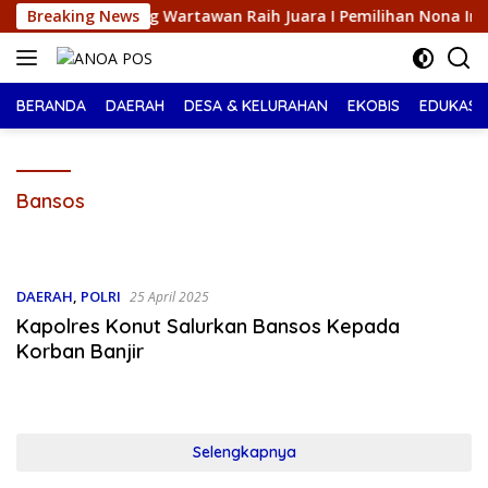
Langsung
Seorang Wartawan ‎Raih Juara I Pemilihan Nona Indonesia Sultra
Breaking News
ke
konten
BERANDA
DAERAH
DESA & KELURAHAN
EKOBIS
EDUKASI
Bansos
DAERAH
,
POLRI
25 April 2025
Kapolres Konut Salurkan Bansos Kepada
Korban Banjir
Selengkapnya