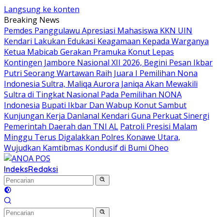
Langsung ke konten
Breaking News
Pemdes Panggulawu Apresiasi Mahasiswa KKN UIN
Kendari Lakukan Edukasi Keagamaan Kepada Warganya
Ketua Mabicab Gerakan Pramuka Konut Lepas
Kontingen Jambore Nasional XII 2026, Begini Pesan Ikbar
Putri Seorang Wartawan ‎Raih Juara I Pemilihan Nona
Indonesia Sultra, Maliqa Aurora Janiqa Akan Mewakili
Sultra di Tingkat Nasional Pada Pemilihan NONA
Indonesia
Bupati Ikbar Dan Wabup Konut Sambut
Kunjungan Kerja Danlanal Kendari Guna Perkuat Sinergi
Pemerintah Daerah dan TNI AL
Patroli Presisi Malam
Minggu Terus Digalakkan Polres Konawe Utara,
Wujudkan Kamtibmas Kondusif di Bumi Oheo
Indeks
Redaksi