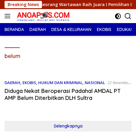
Langsung
tri Seorang Wartawan ‎Raih Juara I Pemilihan Nona Indonesia S
Breaking News
ke
konten
BERANDA
DAERAH
DESA & KELURAHAN
EKOBIS
EDUKASI
belum
DAERAH
,
EKOBIS
,
HUKUM DAN KRIMINAL
,
NASIONAL
22 November
2024
Diduga Nekat Beroperasi Padahal AMDAL PT
AMP Belum Diterbitkan DLH Sultra
Selengkapnya