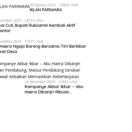
Ekonomi Sultra Berbasis
30 Agustus 2022
18426 Lihat
IKLAN PARIWARA
Keunggulan SDA
ovember 2024
18233 Lihat
sai Cuti, Bupati Ruksamin Kembali Aktif
kantor
ovember 2024
15971 Lihat
Haera Ngopi Bareng Bersama Tim Berkibar
gkat Desa
23 November 2024
15882 Lihat
Kampanye Akbar Ikbar – Abu
Haera Dibanjiri Ribuan
Pendukung, Massa Pendukung
Serukan Merawat Kebaikan
Memastikan Keberlanjutan