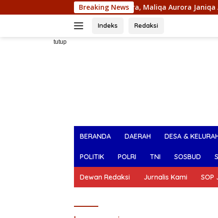
Langsung
ona Indonesia Sultra, Maliqa Aurora Janiqa Akan Mewakili Sultr
Breaking News
ke
konten
Indeks
Redaksi
tutup
BERANDA
DAERAH
DESA & KELURA
POLITIK
POLRI
TNI
SOSBUD
Dewan Redaksi
Jurnalis Kami
SOP J