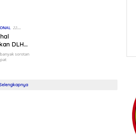
IONAL
22
hal
tkan DLH
 banyak sorotan
apat
Selengkapnya