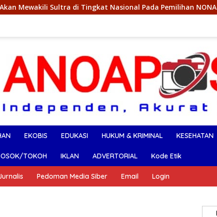
a di Tingkat Nasional Pada Pemilihan NONA Indonesia
B
HAN
EKOBIS
EDUKASI
HUKUM & KRIMINAL
KESEHATAN
SOSOK/TOKOH
IKLAN
ADVERTORIAL
Kode Etik
urnalis
Pedoman Media Siber
Email
Login