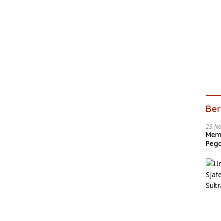
Ber
23 N
Memb
Pega