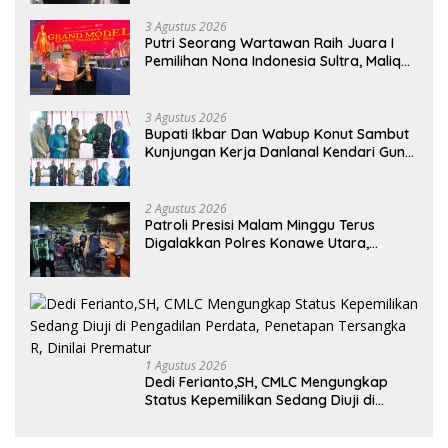
3 Agustus 2026
Putri Seorang Wartawan ‎Raih Juara I
Pemilihan Nona Indonesia Sultra, Maliqa
Aurora Janiqa Akan Mewakili Sultra di
Tingkat Nasional Pada Pemilihan NONA
Indonesia
3 Agustus 2026
Bupati Ikbar Dan Wabup Konut Sambut
Kunjungan Kerja Danlanal Kendari Guna
Perkuat Sinergi Pemerintah Daerah dan
TNI AL
2 Agustus 2026
Patroli Presisi Malam Minggu Terus
Digalakkan Polres Konawe Utara,
Wujudkan Kamtibmas Kondusif di Bumi
Oheo
1 Agustus 2026
Dedi Ferianto,SH, CMLC Mengungkap
Status Kepemilikan Sedang Diuji di
Pengadilan Perdata, Penetapan
Tersangka R, Dinilai Prematur