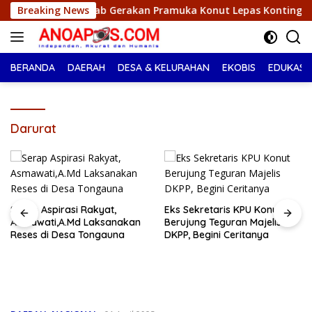
Langsung
akan Pramuka Konut Lepas Kontingen Jambore Nasional XII 2026
Breaking News
ke
konten
BERANDA
DAERAH
DESA & KELURAHAN
EKOBIS
EDUKASI
Darurat
Serap Aspirasi Rakyat,
Eks Sekretaris KPU Konut
Asmawati,A.Md Laksanakan
Berujung Teguran Majelis
Reses di Desa Tongauna
DKPP, Begini Ceritanya