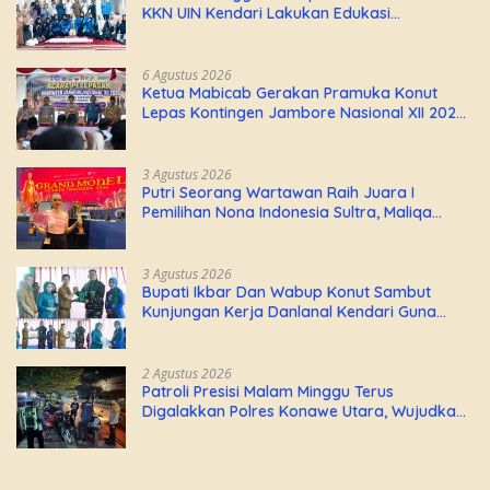
KKN UIN Kendari Lakukan Edukasi
Keagamaan Kepada Warganya
6 Agustus 2026
Ketua Mabicab Gerakan Pramuka Konut
Lepas Kontingen Jambore Nasional XII 2026,
Begini Pesan Ikbar
3 Agustus 2026
Putri Seorang Wartawan ‎Raih Juara I
Pemilihan Nona Indonesia Sultra, Maliqa
Aurora Janiqa Akan Mewakili Sultra di
Tingkat Nasional Pada Pemilihan NONA
Indonesia
3 Agustus 2026
Bupati Ikbar Dan Wabup Konut Sambut
Kunjungan Kerja Danlanal Kendari Guna
Perkuat Sinergi Pemerintah Daerah dan TNI
AL
2 Agustus 2026
Patroli Presisi Malam Minggu Terus
Digalakkan Polres Konawe Utara, Wujudkan
Kamtibmas Kondusif di Bumi Oheo