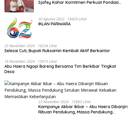
Sjafey Kahar Komitmen Perkuat Pondasi
Ekonomi Sultra Berbasis Keunggulan SDA
30 Agustus 2022
18429 Lihat
IKLAN PARIWARA
25 November 2024
18234 Lihat
Selesai Cuti, Bupati Ruksamin Kembali Aktif Berkantor
18 November 2024
15973 Lihat
Abu Haera Ngopi Bareng Bersama Tim Berkibar Tingkat
Desa
23 November 2024
15883 Lihat
Kampanye Akbar Ikbar – Abu Haera Dibanjiri
Ribuan Pendukung, Massa Pendukung
Serukan Merawat Kebaikan Memastikan
Keberlanjutan