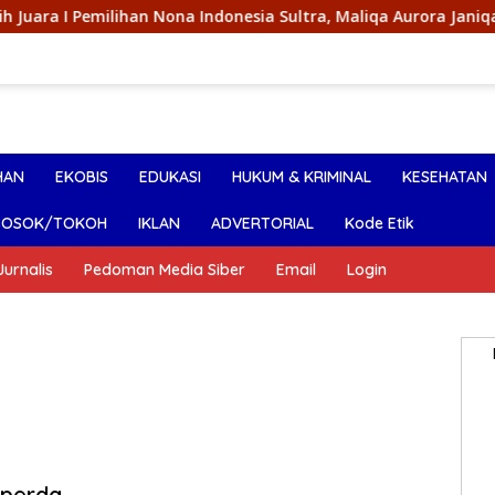
ihan Nona Indonesia Sultra, Maliqa Aurora Janiqa Akan Mewakil
HAN
EKOBIS
EDUKASI
HUKUM & KRIMINAL
KESEHATAN
SOSOK/TOKOH
IKLAN
ADVERTORIAL
Kode Etik
urnalis
Pedoman Media Siber
Email
Login
nperda