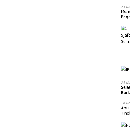
23 N
Memb
Pega
25 N
Sele
Ber
18 N
Abu 
Tin