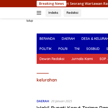
Langsung
Pesan Ikbar
Putri Seorang Wartawan ‎Raih Juara I Pemil
Breaking News
ke
konten
Indeks
Redaksi
tutup
BERANDA
DAERAH
DESA & KELURA
POLITIK
POLRI
TNI
SOSBUD
Dewan Redaksi
Jurnalis Kami
SOP J
kelurahan
DAERAH
20 Januari 2025
Wakil Bupati Konut Terima Ra