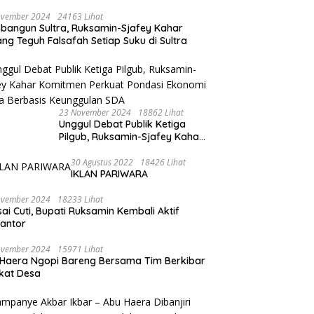
ovember 2024
24163 Lihat
angun Sultra, Ruksamin-Sjafey Kahar
ng Teguh Falsafah Setiap Suku di Sultra
23 November 2024
18862 Lihat
Unggul Debat Publik Ketiga
Pilgub, Ruksamin-Sjafey Kahar
Komitmen Perkuat Pondasi
Ekonomi Sultra Berbasis
30 Agustus 2022
18426 Lihat
IKLAN PARIWARA
Keunggulan SDA
ovember 2024
18233 Lihat
sai Cuti, Bupati Ruksamin Kembali Aktif
kantor
ovember 2024
15971 Lihat
Haera Ngopi Bareng Bersama Tim Berkibar
gkat Desa