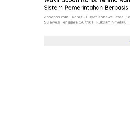
Sistem Pemerintahan Berbasis
Desa dan Kelurahan Presisi
Anoapos.com | Konut – Bupati Konawe Utara (Kon
Sulawesi Tenggara (Sultra) H. Ruksamin melalui