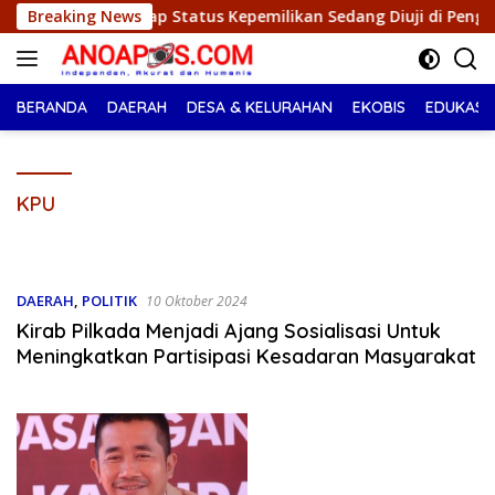
Langsung
ngkap Status Kepemilikan Sedang Diuji di Pengadilan Perdata, 
Breaking News
ke
konten
BERANDA
DAERAH
DESA & KELURAHAN
EKOBIS
EDUKASI
KPU
DAERAH
,
POLITIK
10 Oktober 2024
Kirab Pilkada Menjadi Ajang Sosialisasi Untuk
Meningkatkan Partisipasi Kesadaran Masyarakat