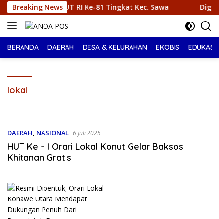
Langsung
ga HUT RI Ke-81 Tingkat Kec. Sawa
Breaking News
Digagas Karang Ta
ke
konten
BERANDA
DAERAH
DESA & KELURAHAN
EKOBIS
EDUKASI
lokal
DAERAH
,
NASIONAL
6 Juli 2025
HUT Ke – I Orari Lokal Konut Gelar Baksos
Khitanan Gratis