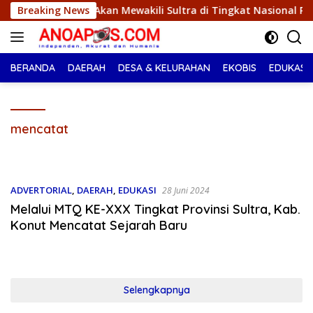
Langsung
iqa Akan Mewakili Sultra di Tingkat Nasional Pada Pemilihan N
Breaking News
ke
konten
BERANDA
DAERAH
DESA & KELURAHAN
EKOBIS
EDUKASI
mencatat
ADVERTORIAL
,
DAERAH
,
EDUKASI
28 Juni 2024
Melalui MTQ KE-XXX Tingkat Provinsi Sultra, Kab.
Konut Mencatat Sejarah Baru
Selengkapnya