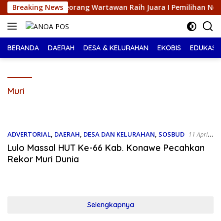
Langsung
i Seorang Wartawan ‎Raih Juara I Pemilihan Nona Indonesia Sul
Breaking News
ke
konten
BERANDA
DAERAH
DESA & KELURAHAN
EKOBIS
EDUKASI
Muri
ADVERTORIAL
,
DAERAH
,
DESA DAN KELURAHAN
,
SOSBUD
11 April
2026
Lulo Massal HUT Ke-66 Kab. Konawe Pecahkan
Rekor Muri Dunia
Selengkapnya