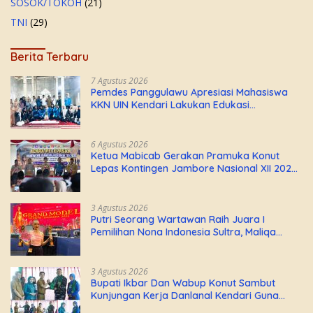
SOSOK/TOKOH
(21)
TNI
(29)
Berita Terbaru
7 Agustus 2026
Pemdes Panggulawu Apresiasi Mahasiswa
KKN UIN Kendari Lakukan Edukasi
Keagamaan Kepada Warganya
6 Agustus 2026
Ketua Mabicab Gerakan Pramuka Konut
Lepas Kontingen Jambore Nasional XII 2026,
Begini Pesan Ikbar
3 Agustus 2026
Putri Seorang Wartawan ‎Raih Juara I
Pemilihan Nona Indonesia Sultra, Maliqa
Aurora Janiqa Akan Mewakili Sultra di
Tingkat Nasional Pada Pemilihan NONA
Indonesia
3 Agustus 2026
Bupati Ikbar Dan Wabup Konut Sambut
Kunjungan Kerja Danlanal Kendari Guna
Perkuat Sinergi Pemerintah Daerah dan TNI