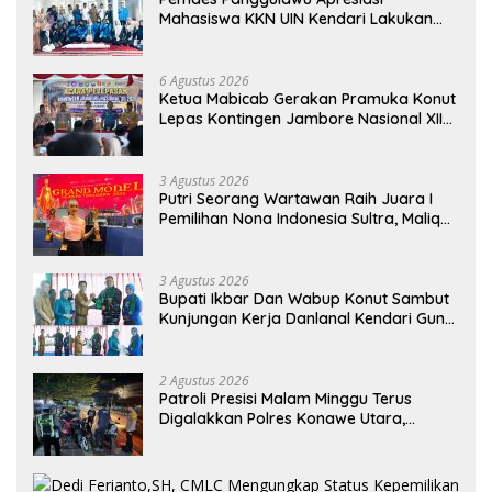
Mahasiswa KKN UIN Kendari Lakukan
Edukasi Keagamaan Kepada Warganya
6 Agustus 2026
Ketua Mabicab Gerakan Pramuka Konut
Lepas Kontingen Jambore Nasional XII
2026, Begini Pesan Ikbar
3 Agustus 2026
Putri Seorang Wartawan ‎Raih Juara I
Pemilihan Nona Indonesia Sultra, Maliqa
Aurora Janiqa Akan Mewakili Sultra di
Tingkat Nasional Pada Pemilihan NONA
Indonesia
3 Agustus 2026
Bupati Ikbar Dan Wabup Konut Sambut
Kunjungan Kerja Danlanal Kendari Guna
Perkuat Sinergi Pemerintah Daerah dan
TNI AL
2 Agustus 2026
Patroli Presisi Malam Minggu Terus
Digalakkan Polres Konawe Utara,
Wujudkan Kamtibmas Kondusif di Bumi
Oheo