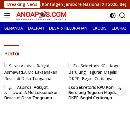
Langsung
pas Kontingen Jambore Nasional XII 2026, Begini Pesan Ikbar
Breaking News
ke
konten
BERANDA
DAERAH
DESA & KELURAHAN
EKOBIS
EDUKASI
Partai
Serap Aspirasi Rakyat,
Eks Sekretaris KPU Konut
Asmawati,A.Md Laksanakan
Berujung Teguran Majelis
Reses di Desa Tongauna
DKPP, Begini Ceritanya