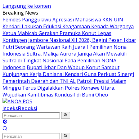
Langsung ke konten
Breaking News
Pemdes Panggulawu Apresiasi Mahasiswa KKN UIN
Kendari Lakukan Edukasi Keagamaan Kepada Warganya
Ketua Mabicab Gerakan Pramuka Konut Lepas
Kontingen Jambore Nasional XII 2026, Begini Pesan Ikbar
Putri Seorang Wartawan ‎Raih Juara I Pemilihan Nona
Indonesia Sultra, Maliqa Aurora Janiqa Akan Mewakili
Sultra di Tingkat Nasional Pada Pemilihan NONA
Indonesia
Bupati Ikbar Dan Wabup Konut Sambut
Kunjungan Kerja Danlanal Kendari Guna Perkuat Sinergi
Pemerintah Daerah dan TNI AL
Patroli Presisi Malam
Minggu Terus Digalakkan Polres Konawe Utara,
Wujudkan Kamtibmas Kondusif di Bumi Oheo
Indeks
Redaksi