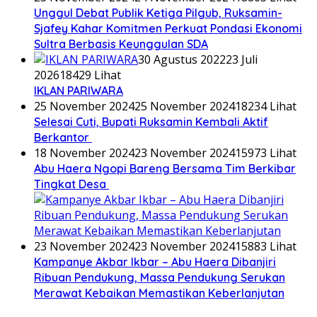
Unggul Debat Publik Ketiga Pilgub, Ruksamin-
Sjafey Kahar Komitmen Perkuat Pondasi Ekonomi
Sultra Berbasis Keunggulan SDA
30 Agustus 2022
23 Juli
2026
18429 Lihat
IKLAN PARIWARA
25 November 2024
25 November 2024
18234 Lihat
Selesai Cuti, Bupati Ruksamin Kembali Aktif
Berkantor
18 November 2024
23 November 2024
15973 Lihat
Abu Haera Ngopi Bareng Bersama Tim Berkibar
Tingkat Desa
23 November 2024
23 November 2024
15883 Lihat
Kampanye Akbar Ikbar – Abu Haera Dibanjiri
Ribuan Pendukung, Massa Pendukung Serukan
Merawat Kebaikan Memastikan Keberlanjutan