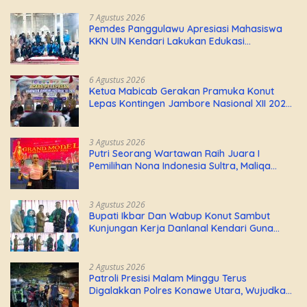
7 Agustus 2026
Pemdes Panggulawu Apresiasi Mahasiswa
KKN UIN Kendari Lakukan Edukasi
Keagamaan Kepada Warganya
6 Agustus 2026
Ketua Mabicab Gerakan Pramuka Konut
Lepas Kontingen Jambore Nasional XII 2026,
Begini Pesan Ikbar
3 Agustus 2026
Putri Seorang Wartawan ‎Raih Juara I
Pemilihan Nona Indonesia Sultra, Maliqa
Aurora Janiqa Akan Mewakili Sultra di
Tingkat Nasional Pada Pemilihan NONA
Indonesia
3 Agustus 2026
Bupati Ikbar Dan Wabup Konut Sambut
Kunjungan Kerja Danlanal Kendari Guna
Perkuat Sinergi Pemerintah Daerah dan TNI
AL
2 Agustus 2026
Patroli Presisi Malam Minggu Terus
Digalakkan Polres Konawe Utara, Wujudkan
Kamtibmas Kondusif di Bumi Oheo