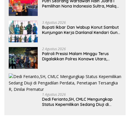
Putri Seorang Wartawan ‎Raih Juara I
Pemilihan Nona Indonesia Sultra, Maliqa
Aurora Janiqa Akan Mewakili Sultra di
Tingkat Nasional Pada Pemilihan NONA
Indonesia
3 Agustus 2026
Bupati Ikbar Dan Wabup Konut Sambut
Kunjungan Kerja Danlanal Kendari Guna
Perkuat Sinergi Pemerintah Daerah dan
TNI AL
2 Agustus 2026
Patroli Presisi Malam Minggu Terus
Digalakkan Polres Konawe Utara,
Wujudkan Kamtibmas Kondusif di Bumi
Oheo
1 Agustus 2026
Dedi Ferianto,SH, CMLC Mengungkap
Status Kepemilikan Sedang Diuji di
Pengadilan Perdata, Penetapan
Tersangka R, Dinilai Prematur