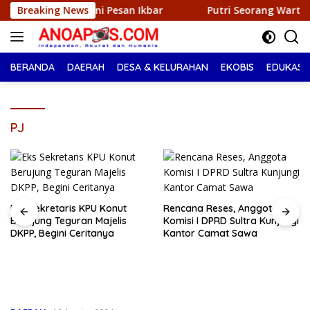
Langsung
Begini Pesan Ikbar
Breaking News
Putri Seorang Wartawan ‎Raih Juara
ke
konten
BERANDA
DAERAH
DESA & KELURAHAN
EKOBIS
EDUKASI
PJ
Eks Sekretaris KPU Konut
Rencana Reses, Anggota
Berujung Teguran Majelis
Komisi I DPRD Sultra Kunjungi
DKPP, Begini Ceritanya
Kantor Camat Sawa