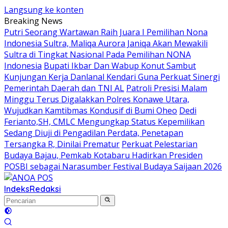
Langsung ke konten
Breaking News
Putri Seorang Wartawan ‎Raih Juara I Pemilihan Nona
Indonesia Sultra, Maliqa Aurora Janiqa Akan Mewakili
Sultra di Tingkat Nasional Pada Pemilihan NONA
Indonesia
Bupati Ikbar Dan Wabup Konut Sambut
Kunjungan Kerja Danlanal Kendari Guna Perkuat Sinergi
Pemerintah Daerah dan TNI AL
Patroli Presisi Malam
Minggu Terus Digalakkan Polres Konawe Utara,
Wujudkan Kamtibmas Kondusif di Bumi Oheo
Dedi
Ferianto,SH, CMLC Mengungkap Status Kepemilikan
Sedang Diuji di Pengadilan Perdata, Penetapan
Tersangka R, Dinilai Prematur
Perkuat Pelestarian
Budaya Bajau, Pemkab Kotabaru Hadirkan Presiden
POSBI sebagai Narasumber Festival Budaya Saijaan 2026
Indeks
Redaksi