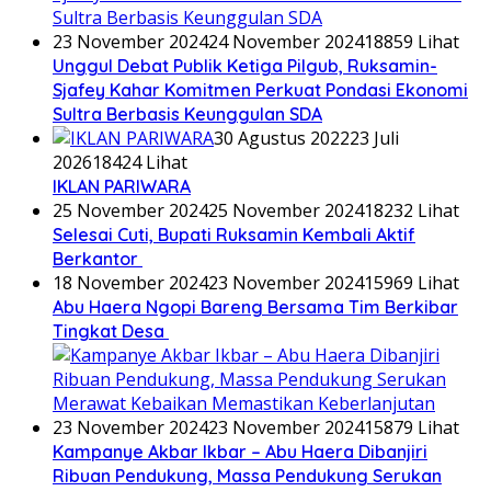
23 November 2024
24 November 2024
18859 Lihat
Unggul Debat Publik Ketiga Pilgub, Ruksamin-
Sjafey Kahar Komitmen Perkuat Pondasi Ekonomi
Sultra Berbasis Keunggulan SDA
30 Agustus 2022
23 Juli
2026
18424 Lihat
IKLAN PARIWARA
25 November 2024
25 November 2024
18232 Lihat
Selesai Cuti, Bupati Ruksamin Kembali Aktif
Berkantor
18 November 2024
23 November 2024
15969 Lihat
Abu Haera Ngopi Bareng Bersama Tim Berkibar
Tingkat Desa
23 November 2024
23 November 2024
15879 Lihat
Kampanye Akbar Ikbar – Abu Haera Dibanjiri
Ribuan Pendukung, Massa Pendukung Serukan