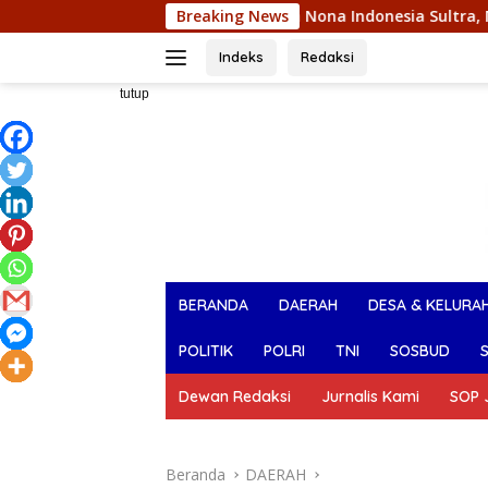
Langsung
Raih Juara I Pemilihan Nona Indonesia Sultra, Maliqa Aurora Ja
Breaking News
ke
konten
Indeks
Redaksi
tutup
BERANDA
DAERAH
DESA & KELURA
POLITIK
POLRI
TNI
SOSBUD
Dewan Redaksi
Jurnalis Kami
SOP J
Beranda
DAERAH