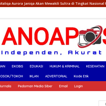
niqa Akan Mewakili Sultra di Tingkat Nasional Pada Pemilihan 
HAN
EKOBIS
EDUKASI
HUKUM & KRIMINAL
KESEHATAN
SOSOK/TOKOH
IKLAN
ADVERTORIAL
Kode Etik
urnalis
Pedoman Media Siber
Email
Login