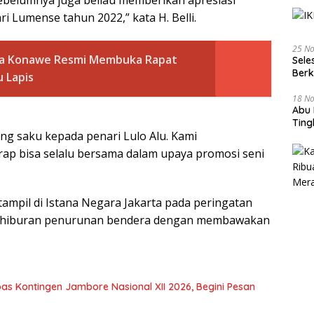
ebelumnya juga beliau memberikan apresiasi
 Lumense tahun 2022,” kata H. Belli.
25 N
a Konawe Resmi Membuka Rapat
Sele
Ber
u Lapis
18 N
Abu 
Tin
ang saku kepada penari Lulo Alu. Kami
ap bisa selalu bersama dalam upaya promosi seni
 tampil di Istana Negara Jakarta pada peringatan
si hiburan penurunan bendera dengan membawakan
s Kontingen Jambore Nasional XII 2026, Begini Pesan