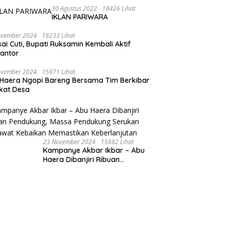
Ekonomi Sultra Berbasis
30 Agustus 2022
18426 Lihat
IKLAN PARIWARA
Keunggulan SDA
ovember 2024
18233 Lihat
sai Cuti, Bupati Ruksamin Kembali Aktif
kantor
ovember 2024
15971 Lihat
Haera Ngopi Bareng Bersama Tim Berkibar
gkat Desa
23 November 2024
15882 Lihat
Kampanye Akbar Ikbar – Abu
Haera Dibanjiri Ribuan
Pendukung, Massa Pendukung
Serukan Merawat Kebaikan
Memastikan Keberlanjutan