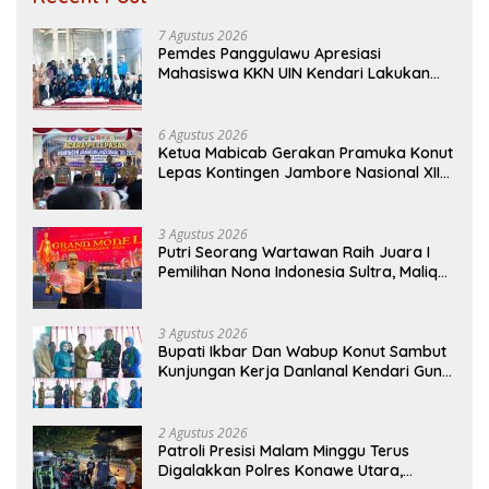
7 Agustus 2026
Pemdes Panggulawu Apresiasi
Mahasiswa KKN UIN Kendari Lakukan
Edukasi Keagamaan Kepada Warganya
6 Agustus 2026
Ketua Mabicab Gerakan Pramuka Konut
Lepas Kontingen Jambore Nasional XII
2026, Begini Pesan Ikbar
3 Agustus 2026
Putri Seorang Wartawan ‎Raih Juara I
Pemilihan Nona Indonesia Sultra, Maliqa
Aurora Janiqa Akan Mewakili Sultra di
Tingkat Nasional Pada Pemilihan NONA
Indonesia
3 Agustus 2026
Bupati Ikbar Dan Wabup Konut Sambut
Kunjungan Kerja Danlanal Kendari Guna
Perkuat Sinergi Pemerintah Daerah dan
TNI AL
2 Agustus 2026
Patroli Presisi Malam Minggu Terus
Digalakkan Polres Konawe Utara,