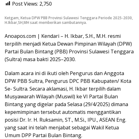
Post Views:
2,750
Ketgam, Ketua DPW PBB Provinsi Sulawesi Tenggara Periode 2025-2030,
H.Ikbar,SH,MH saat memberikan sambutannya.
Anoapos.com | Kendari – H. Ikbar, S.H., M.H. resmi
terpilih menjadi Ketua Dewan Pimpinan Wilayah (DPW)
Partai Bulan Bintang (PBB) Provinsi Sulawesi Tenggara
(Sultra) masa bakti 2025–2030.
Dalam acara ini di ikuti oleh Pengurus dan Anggota
DPW PBB Sultra, Pengurus DPC PBB Kabupaten/ Kota
Se- Sultra. Secara aklamasi, H. Ikbar terpilih dalam
Musyawarah Wilayah (Muswil) ke VI Partai Bulan
Bintang yang digelar pada Selasa (29/4/2025) dimana
kepemimpinan tersebut automatis menggantikan
posisi Dr. Ir. H. Ruksamin, ST., M.Si., IPU., ASEAN Eng.
yang saat ini telah menjabat sebagai Wakil Ketua
Umum DPP Partai Bulan Bintang.