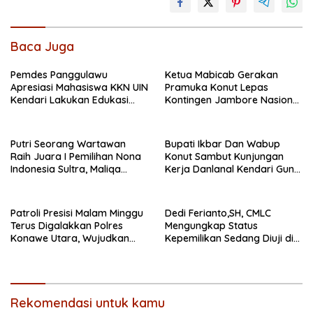
Baca Juga
Pemdes Panggulawu
Ketua Mabicab Gerakan
Apresiasi Mahasiswa KKN UIN
Pramuka Konut Lepas
Kendari Lakukan Edukasi
Kontingen Jambore Nasional
Keagamaan Kepada
XII 2026, Begini Pesan Ikbar
Warganya
Putri Seorang Wartawan
Bupati Ikbar Dan Wabup
‎Raih Juara I Pemilihan Nona
Konut Sambut Kunjungan
Indonesia Sultra, Maliqa
Kerja Danlanal Kendari Guna
Aurora Janiqa Akan Mewakili
Perkuat Sinergi Pemerintah
Sultra di Tingkat Nasional
Daerah dan TNI AL
Pada Pemilihan NONA
Patroli Presisi Malam Minggu
Dedi Ferianto,SH, CMLC
Indonesia
Terus Digalakkan Polres
Mengungkap Status
Konawe Utara, Wujudkan
Kepemilikan Sedang Diuji di
Kamtibmas Kondusif di Bumi
Pengadilan Perdata,
Oheo
Penetapan Tersangka R,
Dinilai Prematur
Rekomendasi untuk kamu