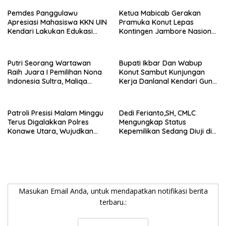
Pemdes Panggulawu
Ketua Mabicab Gerakan
Apresiasi Mahasiswa KKN UIN
Pramuka Konut Lepas
Kendari Lakukan Edukasi
Kontingen Jambore Nasional
Keagamaan Kepada
XII 2026, Begini Pesan Ikbar
Warganya
Putri Seorang Wartawan
Bupati Ikbar Dan Wabup
‎Raih Juara I Pemilihan Nona
Konut Sambut Kunjungan
Indonesia Sultra, Maliqa
Kerja Danlanal Kendari Guna
Aurora Janiqa Akan Mewakili
Perkuat Sinergi Pemerintah
Sultra di Tingkat Nasional
Daerah dan TNI AL
Pada Pemilihan NONA
Patroli Presisi Malam Minggu
Dedi Ferianto,SH, CMLC
Indonesia
Terus Digalakkan Polres
Mengungkap Status
Konawe Utara, Wujudkan
Kepemilikan Sedang Diuji di
Kamtibmas Kondusif di Bumi
Pengadilan Perdata,
Oheo
Penetapan Tersangka R,
Dinilai Prematur
Masukan Email Anda, untuk mendapatkan notifikasi berita
terbaru.: