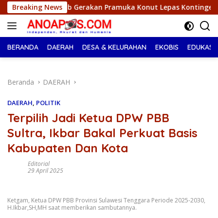
Langsung
b Gerakan Pramuka Konut Lepas Kontingen Jambore Nasional XII
Breaking News
ke
konten
BERANDA
DAERAH
DESA & KELURAHAN
EKOBIS
EDUKASI
Beranda
DAERAH
DAERAH
,
POLITIK
Terpilih Jadi Ketua DPW PBB
Sultra, Ikbar Bakal Perkuat Basis
Kabupaten Dan Kota
Editorial
29 April 2025
Ketgam, Ketua DPW PBB Provinsi Sulawesi Tenggara Periode 2025-2030,
H.Ikbar,SH,MH saat memberikan sambutannya.