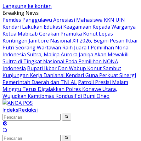
Langsung ke konten
Breaking News
Pemdes Panggulawu Apresiasi Mahasiswa KKN UIN
Kendari Lakukan Edukasi Keagamaan Kepada Warganya
Ketua Mabicab Gerakan Pramuka Konut Lepas
Kontingen Jambore Nasional XII 2026, Begini Pesan Ikbar
Putri Seorang Wartawan ‎Raih Juara I Pemilihan Nona
Indonesia Sultra, Maliqa Aurora Janiqa Akan Mewakili
Sultra di Tingkat Nasional Pada Pemilihan NONA
Indonesia
Bupati Ikbar Dan Wabup Konut Sambut
Kunjungan Kerja Danlanal Kendari Guna Perkuat Sinergi
Pemerintah Daerah dan TNI AL
Patroli Presisi Malam
Minggu Terus Digalakkan Polres Konawe Utara,
Wujudkan Kamtibmas Kondusif di Bumi Oheo
Indeks
Redaksi