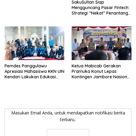
SakuSultan Siap
Mengguncang Pasar Fintech:
Strategi “Nekat” Penantang
Raksasa Dompet Digital Dari
Sulawesi Tenggara
Pemdes Panggulawu
Ketua Mabicab Gerakan
Apresiasi Mahasiswa KKN UIN
Pramuka Konut Lepas
Kendari Lakukan Edukasi
Kontingen Jambore Nasional
Keagamaan Kepada
XII 2026, Begini Pesan Ikbar
Warganya
Masukan Email Anda, untuk mendapatkan notifikasi berita
terbaru.: