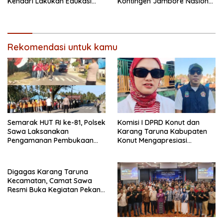
Kendari Lakukan Edukasi
Kontingen Jambore Nasional
Keagamaan Kepada
XII 2026, Begini Pesan Ikbar
Warganya
Rekomendasi untuk kamu
Semarak HUT RI ke-81, Polsek
Komisi I DPRD Konut dan
Sawa Laksanakan
Karang Taruna Kabupaten
Pengamanan Pembukaan
Konut Mengapresiasi
Pekan Olahraga 2026
Pelaksanaan Pekan
Tingkat Kec.Sawa
Olahraga HUT RI Ke-81
Tingkat Kec. Sawa
Digagas Karang Taruna
Kecamatan, Camat Sawa
Resmi Buka Kegiatan Pekan
Olahraga HUT RI Ke-81
Tingkat Kec.Sawa