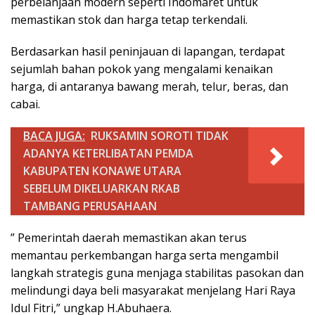
perbelanjaan modern seperti Indomaret untuk
memastikan stok dan harga tetap terkendali.
Berdasarkan hasil peninjauan di lapangan, terdapat
sejumlah bahan pokok yang mengalami kenaikan
harga, di antaranya bawang merah, telur, beras, dan
cabai.
BACA JUGA:
RUKSAMIN SOROTI TIDAK
ADANYA KETERLIBATAN PEMDA
KABUPATEN KONAWE UTARA
SEBELUM DIKELUARKAN RKAB
TAMBANG PERUSAHAAN
” Pemerintah daerah memastikan akan terus
memantau perkembangan harga serta mengambil
langkah strategis guna menjaga stabilitas pasokan dan
melindungi daya beli masyarakat menjelang Hari Raya
Idul Fitri,” ungkap H.Abuhaera.