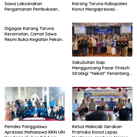
Sawa Laksanakan
Karang Taruna Kabupaten
Pengamanan Pembukaan
Konut Mengapresiasi
Pekan Olahraga 2026
Pelaksanaan Pekan
Tingkat Kec.Sawa
Olahraga HUT RI Ke-81
Tingkat Kec. Sawa
Digagas Karang Taruna
Kecamatan, Camat Sawa
Resmi Buka Kegiatan Pekan
Olahraga HUT RI Ke-81
Tingkat Kec.Sawa
SakuSultan Siap
Mengguncang Pasar Fintech:
Strategi “Nekat” Penantang
Raksasa Dompet Digital Dari
Sulawesi Tenggara
Pemdes Panggulawu
Ketua Mabicab Gerakan
Apresiasi Mahasiswa KKN UIN
Pramuka Konut Lepas