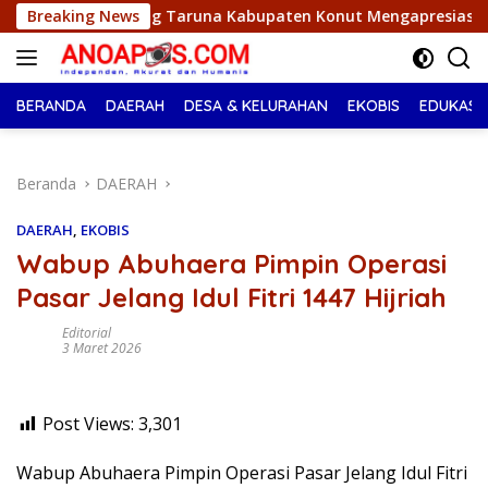
Langsung
runa Kabupaten Konut Mengapresiasi Pelaksanaan Pekan Olahra
Breaking News
ke
konten
BERANDA
DAERAH
DESA & KELURAHAN
EKOBIS
EDUKASI
Beranda
DAERAH
DAERAH
,
EKOBIS
Wabup Abuhaera Pimpin Operasi
Pasar Jelang Idul Fitri 1447 Hijriah
Editorial
3 Maret 2026
Post Views:
3,301
Wabup Abuhaera Pimpin Operasi Pasar Jelang Idul Fitri