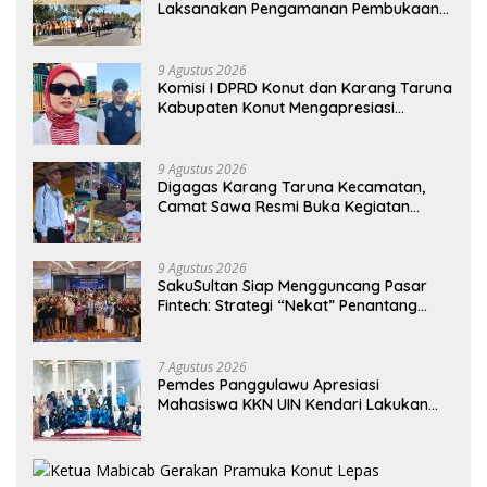
Laksanakan Pengamanan Pembukaan
Pekan Olahraga 2026 Tingkat Kec.Sawa
9 Agustus 2026
Komisi I DPRD Konut dan Karang Taruna
Kabupaten Konut Mengapresiasi
Pelaksanaan Pekan Olahraga HUT RI Ke-
81 Tingkat Kec. Sawa
9 Agustus 2026
Digagas Karang Taruna Kecamatan,
Camat Sawa Resmi Buka Kegiatan
Pekan Olahraga HUT RI Ke-81 Tingkat
Kec.Sawa
9 Agustus 2026
SakuSultan Siap Mengguncang Pasar
Fintech: Strategi “Nekat” Penantang
Raksasa Dompet Digital Dari Sulawesi
Tenggara
7 Agustus 2026
Pemdes Panggulawu Apresiasi
Mahasiswa KKN UIN Kendari Lakukan
Edukasi Keagamaan Kepada Warganya