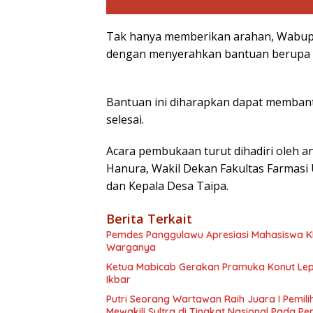
Tak hanya memberikan arahan, Wabup
dengan menyerahkan bantuan berupa u
Bantuan ini diharapkan dapat memban
selesai.
Acara pembukaan turut dihadiri oleh a
Hanura, Wakil Dekan Fakultas Farmasi
dan Kepala Desa Taipa.
Berita Terkait
Pemdes Panggulawu Apresiasi Mahasiswa 
Warganya
Ketua Mabicab Gerakan Pramuka Konut Lepa
Ikbar
Putri Seorang Wartawan ‎Raih Juara I Pemil
Mewakili Sultra di Tingkat Nasional Pada P