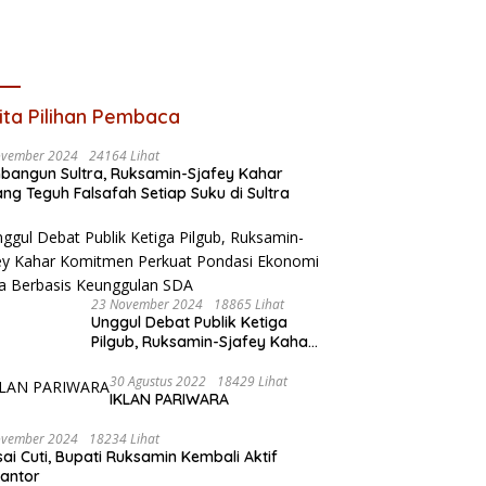
ita Pilihan Pembaca
ovember 2024
24164 Lihat
angun Sultra, Ruksamin-Sjafey Kahar
ng Teguh Falsafah Setiap Suku di Sultra
23 November 2024
18865 Lihat
Unggul Debat Publik Ketiga
Pilgub, Ruksamin-Sjafey Kahar
Komitmen Perkuat Pondasi
Ekonomi Sultra Berbasis
30 Agustus 2022
18429 Lihat
IKLAN PARIWARA
Keunggulan SDA
ovember 2024
18234 Lihat
sai Cuti, Bupati Ruksamin Kembali Aktif
kantor