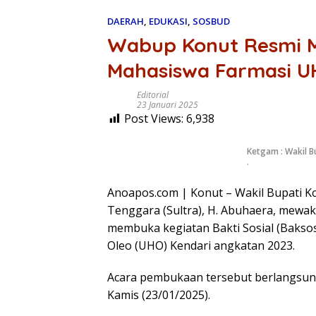
DAERAH
,
EDUKASI
,
SOSBUD
Wabup Konut Resmi M
Mahasiswa Farmasi UH
Editorial
23 Januari 2025
Post Views:
6,938
Ketgam : Wakil B
.
Anoapos.com | Konut – Wakil Bupati K
Tenggara (Sultra), H. Abuhaera, mewak
membuka kegiatan Bakti Sosial (Baksos
Oleo (UHO) Kendari angkatan 2023.
Acara pembukaan tersebut berlangsun
Kamis (23/01/2025).