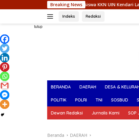
Langsung
wu Apresiasi Mahasiswa KKN UIN Kendari Lakukan Edukasi K
Breaking News
ke
konten
Indeks
Redaksi
tutup
BERANDA
DAERAH
DESA & KELURA
POLITIK
POLRI
TNI
SOSBUD
Dewan Redaksi
Jurnalis Kami
SOP J
Beranda
DAERAH