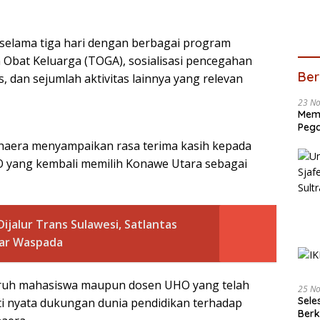
 selama tiga hari dengan berbagai program
Obat Keluarga (TOGA), sosialisasi pencegahan
Ber
, dan sejumlah aktivitas lainnya yang relevan
23 N
Memb
Pega
haera menyampaikan rasa terima kasih kepada
HO yang kembali memilih Konawe Utara sebagai
ijalur Trans Sulawesi, Satlantas
gar Waspada
luruh mahasiswa maupun dosen UHO yang telah
25 N
Sele
ti nyata dukungan dunia pendidikan terhadap
Ber