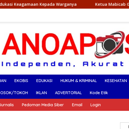
 Kepada Warganya
Ketua Mabicab Gerakan Pramuka Konu
HAN
EKOBIS
EDUKASI
HUKUM & KRIMINAL
KESEHATAN
SOSOK/TOKOH
IKLAN
ADVERTORIAL
Kode Etik
urnalis
Pedoman Media Siber
Email
Login