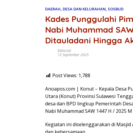
DAERAH
,
DESA DAN KELURAHAN
,
SOSBUD
Kades Punggulahi Pim
Nabi Muhammad SAW,
Ditauladani Hingga A
Editorial
12 September 2025
Post Views:
1,788
Anoapos.com | Konut – Kepala Desa 
Utara (Konut) Provinsi Sulawesi Tengga
desa dan BPD lingkup Pemerintah Desa
Nabi Muhammad SAW 1447 H / 2025 M p
Kegiatan ini diselenggarakan di Masji
dan kebersamaan.