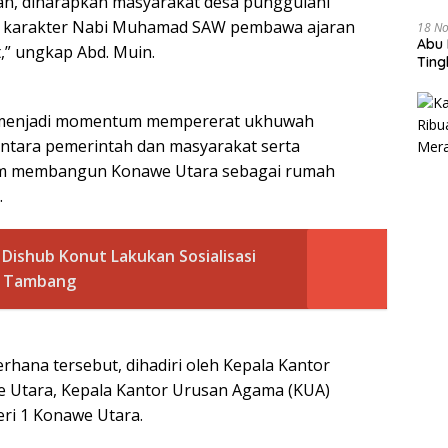
ian, diharapkan masyarakat desa punggulahi
i karakter Nabi Muhamad SAW pembawa ajaran
18 N
Abu 
t,” ungkap Abd. Muin.
Tin
ga menjadi momentum mempererat ukhuwah
ntara pemerintah dan masyarakat serta
am membangun Konawe Utara sebagai rumah
.
 Dishub Konut Lakukan Sosialisasi
n Tambang
rhana tersebut, dihadiri oleh Kepala Kantor
Utara, Kepala Kantor Urusan Agama (KUA)
ri 1 Konawe Utara.