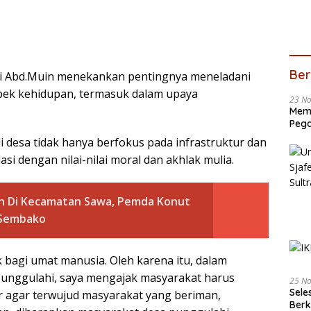
Ber
i Abd.Muin menekankan pentingnya meneladani
spek kehidupan, termasuk dalam upaya
23 N
Memb
Pega
esa tidak hanya berfokus pada infrastruktur dan
si dengan nilai-nilai moral dan akhlak mulia.
an Di Kecamatan Sawa, Pemda Konut
t Sembako
ik bagi umat manusia. Oleh karena itu, dalam
nggulahi, saya mengajak masyarakat harus
25 N
Sele
r agar terwujud masyarakat yang beriman,
Ber