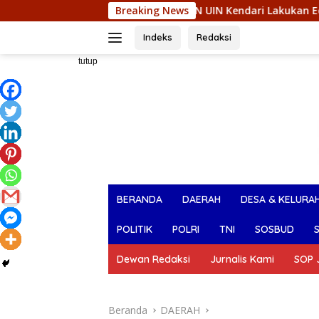
Langsung
iasi Mahasiswa KKN UIN Kendari Lakukan Edukasi Keagamaan
Breaking News
ke
konten
Indeks
Redaksi
tutup
BERANDA
DAERAH
DESA & KELURA
POLITIK
POLRI
TNI
SOSBUD
Dewan Redaksi
Jurnalis Kami
SOP J
Beranda
DAERAH