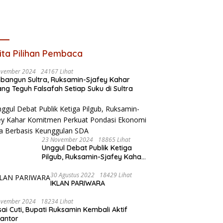
ita Pilihan Pembaca
ovember 2024
24167 Lihat
angun Sultra, Ruksamin-Sjafey Kahar
ng Teguh Falsafah Setiap Suku di Sultra
23 November 2024
18865 Lihat
Unggul Debat Publik Ketiga
Pilgub, Ruksamin-Sjafey Kahar
Komitmen Perkuat Pondasi
Ekonomi Sultra Berbasis
30 Agustus 2022
18429 Lihat
IKLAN PARIWARA
Keunggulan SDA
ovember 2024
18234 Lihat
sai Cuti, Bupati Ruksamin Kembali Aktif
kantor