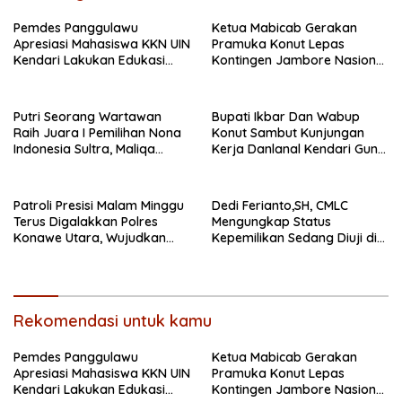
Pemdes Panggulawu
Ketua Mabicab Gerakan
Apresiasi Mahasiswa KKN UIN
Pramuka Konut Lepas
Kendari Lakukan Edukasi
Kontingen Jambore Nasional
Keagamaan Kepada
XII 2026, Begini Pesan Ikbar
Warganya
Putri Seorang Wartawan
Bupati Ikbar Dan Wabup
‎Raih Juara I Pemilihan Nona
Konut Sambut Kunjungan
Indonesia Sultra, Maliqa
Kerja Danlanal Kendari Guna
Aurora Janiqa Akan Mewakili
Perkuat Sinergi Pemerintah
Sultra di Tingkat Nasional
Daerah dan TNI AL
Pada Pemilihan NONA
Patroli Presisi Malam Minggu
Dedi Ferianto,SH, CMLC
Indonesia
Terus Digalakkan Polres
Mengungkap Status
Konawe Utara, Wujudkan
Kepemilikan Sedang Diuji di
Kamtibmas Kondusif di Bumi
Pengadilan Perdata,
Oheo
Penetapan Tersangka R,
Dinilai Prematur
Rekomendasi untuk kamu
Pemdes Panggulawu
Ketua Mabicab Gerakan
Apresiasi Mahasiswa KKN UIN
Pramuka Konut Lepas
Kendari Lakukan Edukasi
Kontingen Jambore Nasional