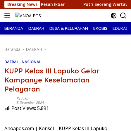
Langsung
esan Ikbar
Breaking News
Putri Seorang Wartawan ‎Raih Juara I Pemil
ke
konten
BERANDA
DAERAH
DESA & KELURAHAN
EKOBIS
EDUKASI
Beranda
DAERAH
DAERAH
,
NASIONAL
KUPP Kelas III Lapuko Gelar
Kampanye Keselamatan
Pelayaran
Redaksi
8 Desember 2024
Post Views:
5,891
Anoapos.com | Konsel – KUPP Kelas III Lapuko