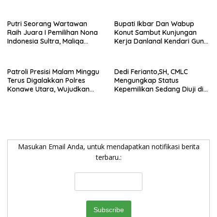
Keagamaan Kepada
XII 2026, Begini Pesan Ikbar
Warganya
Putri Seorang Wartawan
Bupati Ikbar Dan Wabup
‎Raih Juara I Pemilihan Nona
Konut Sambut Kunjungan
Indonesia Sultra, Maliqa
Kerja Danlanal Kendari Guna
Aurora Janiqa Akan Mewakili
Perkuat Sinergi Pemerintah
Sultra di Tingkat Nasional
Daerah dan TNI AL
Pada Pemilihan NONA
Patroli Presisi Malam Minggu
Dedi Ferianto,SH, CMLC
Indonesia
Terus Digalakkan Polres
Mengungkap Status
Konawe Utara, Wujudkan
Kepemilikan Sedang Diuji di
Kamtibmas Kondusif di Bumi
Pengadilan Perdata,
Oheo
Penetapan Tersangka R,
Dinilai Prematur
Masukan Email Anda, untuk mendapatkan notifikasi berita
terbaru.: