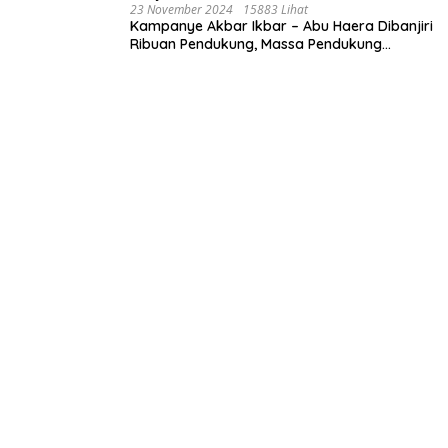
23 November 2024
15883 Lihat
Kampanye Akbar Ikbar – Abu Haera Dibanjiri
Ribuan Pendukung, Massa Pendukung
Serukan Merawat Kebaikan Memastikan
Keberlanjutan