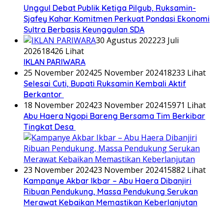
Unggul Debat Publik Ketiga Pilgub, Ruksamin-
Sjafey Kahar Komitmen Perkuat Pondasi Ekonomi
Sultra Berbasis Keunggulan SDA
30 Agustus 2022
23 Juli
2026
18426 Lihat
IKLAN PARIWARA
25 November 2024
25 November 2024
18233 Lihat
Selesai Cuti, Bupati Ruksamin Kembali Aktif
Berkantor
18 November 2024
23 November 2024
15971 Lihat
Abu Haera Ngopi Bareng Bersama Tim Berkibar
Tingkat Desa
23 November 2024
23 November 2024
15882 Lihat
Kampanye Akbar Ikbar – Abu Haera Dibanjiri
Ribuan Pendukung, Massa Pendukung Serukan
Merawat Kebaikan Memastikan Keberlanjutan