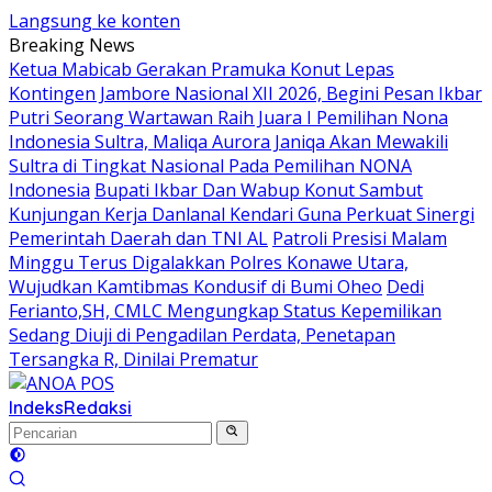
Langsung ke konten
Breaking News
Ketua Mabicab Gerakan Pramuka Konut Lepas
Kontingen Jambore Nasional XII 2026, Begini Pesan Ikbar
Putri Seorang Wartawan ‎Raih Juara I Pemilihan Nona
Indonesia Sultra, Maliqa Aurora Janiqa Akan Mewakili
Sultra di Tingkat Nasional Pada Pemilihan NONA
Indonesia
Bupati Ikbar Dan Wabup Konut Sambut
Kunjungan Kerja Danlanal Kendari Guna Perkuat Sinergi
Pemerintah Daerah dan TNI AL
Patroli Presisi Malam
Minggu Terus Digalakkan Polres Konawe Utara,
Wujudkan Kamtibmas Kondusif di Bumi Oheo
Dedi
Ferianto,SH, CMLC Mengungkap Status Kepemilikan
Sedang Diuji di Pengadilan Perdata, Penetapan
Tersangka R, Dinilai Prematur
Indeks
Redaksi