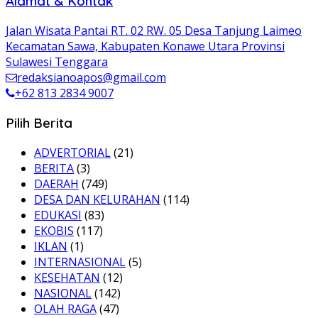
Alamat & Kontak
Jalan Wisata Pantai RT. 02 RW. 05 Desa Tanjung Laimeo
Kecamatan Sawa, Kabupaten Konawe Utara Provinsi
Sulawesi Tenggara
redaksianoapos@gmail.com
+62 813 2834 9007
Pilih Berita
ADVERTORIAL
(21)
BERITA
(3)
DAERAH
(749)
DESA DAN KELURAHAN
(114)
EDUKASI
(83)
EKOBIS
(117)
IKLAN
(1)
INTERNASIONAL
(5)
KESEHATAN
(12)
NASIONAL
(142)
OLAH RAGA
(47)