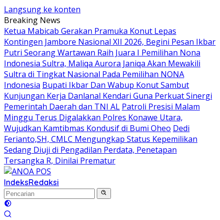
Langsung ke konten
Breaking News
Ketua Mabicab Gerakan Pramuka Konut Lepas
Kontingen Jambore Nasional XII 2026, Begini Pesan Ikbar
Putri Seorang Wartawan ‎Raih Juara I Pemilihan Nona
Indonesia Sultra, Maliqa Aurora Janiqa Akan Mewakili
Sultra di Tingkat Nasional Pada Pemilihan NONA
Indonesia
Bupati Ikbar Dan Wabup Konut Sambut
Kunjungan Kerja Danlanal Kendari Guna Perkuat Sinergi
Pemerintah Daerah dan TNI AL
Patroli Presisi Malam
Minggu Terus Digalakkan Polres Konawe Utara,
Wujudkan Kamtibmas Kondusif di Bumi Oheo
Dedi
Ferianto,SH, CMLC Mengungkap Status Kepemilikan
Sedang Diuji di Pengadilan Perdata, Penetapan
Tersangka R, Dinilai Prematur
Indeks
Redaksi