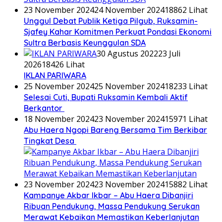
23 November 2024
24 November 2024
18862 Lihat
Unggul Debat Publik Ketiga Pilgub, Ruksamin-
Sjafey Kahar Komitmen Perkuat Pondasi Ekonomi
Sultra Berbasis Keunggulan SDA
30 Agustus 2022
23 Juli
2026
18426 Lihat
IKLAN PARIWARA
25 November 2024
25 November 2024
18233 Lihat
Selesai Cuti, Bupati Ruksamin Kembali Aktif
Berkantor
18 November 2024
23 November 2024
15971 Lihat
Abu Haera Ngopi Bareng Bersama Tim Berkibar
Tingkat Desa
23 November 2024
23 November 2024
15882 Lihat
Kampanye Akbar Ikbar – Abu Haera Dibanjiri
Ribuan Pendukung, Massa Pendukung Serukan
Merawat Kebaikan Memastikan Keberlanjutan