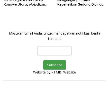
Terus Digalakkan Polres
Mengungkap Status
Konawe Utara, Wujudkan
Kepemilikan Sedang Diuji di
Kamtibmas Kondusif di Bumi
Pengadilan Perdata,
Oheo
Penetapan Tersangka R,
Dinilai Prematur
Masukan Email Anda, untuk mendapatkan notifikasi berita
terbaru.:
Website by
PTMBI Website