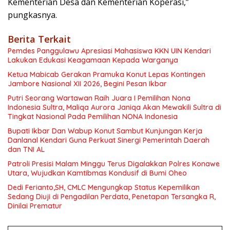
Kementerian Desa dan Kementerian Koperasi,”
pungkasnya.
Berita Terkait
Pemdes Panggulawu Apresiasi Mahasiswa KKN UIN Kendari
Lakukan Edukasi Keagamaan Kepada Warganya
Ketua Mabicab Gerakan Pramuka Konut Lepas Kontingen
Jambore Nasional XII 2026, Begini Pesan Ikbar
Putri Seorang Wartawan ‎Raih Juara I Pemilihan Nona
Indonesia Sultra, Maliqa Aurora Janiqa Akan Mewakili Sultra di
Tingkat Nasional Pada Pemilihan NONA Indonesia
Bupati Ikbar Dan Wabup Konut Sambut Kunjungan Kerja
Danlanal Kendari Guna Perkuat Sinergi Pemerintah Daerah
dan TNI AL
Patroli Presisi Malam Minggu Terus Digalakkan Polres Konawe
Utara, Wujudkan Kamtibmas Kondusif di Bumi Oheo
Dedi Ferianto,SH, CMLC Mengungkap Status Kepemilikan
Sedang Diuji di Pengadilan Perdata, Penetapan Tersangka R,
Dinilai Prematur