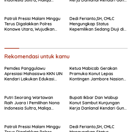
Indonesia Sultra, Maliqa
Kerja Danlanal Kendari Guna
Aurora Janiqa Akan Mewakili
Perkuat Sinergi Pemerintah
Sultra di Tingkat Nasional
Daerah dan TNI AL
Pada Pemilihan NONA
Patroli Presisi Malam Minggu
Dedi Ferianto,SH, CMLC
Indonesia
Terus Digalakkan Polres
Mengungkap Status
Konawe Utara, Wujudkan
Kepemilikan Sedang Diuji di
Kamtibmas Kondusif di Bumi
Pengadilan Perdata,
Oheo
Penetapan Tersangka R,
Dinilai Prematur
Rekomendasi untuk kamu
Pemdes Panggulawu
Ketua Mabicab Gerakan
Apresiasi Mahasiswa KKN UIN
Pramuka Konut Lepas
Kendari Lakukan Edukasi
Kontingen Jambore Nasional
Keagamaan Kepada
XII 2026, Begini Pesan Ikbar
Warganya
Putri Seorang Wartawan
Bupati Ikbar Dan Wabup
‎Raih Juara I Pemilihan Nona
Konut Sambut Kunjungan
Indonesia Sultra, Maliqa
Kerja Danlanal Kendari Guna
Aurora Janiqa Akan Mewakili
Perkuat Sinergi Pemerintah
Sultra di Tingkat Nasional
Daerah dan TNI AL
Pada Pemilihan NONA
Patroli Presisi Malam Minggu
Dedi Ferianto,SH, CMLC
Indonesia