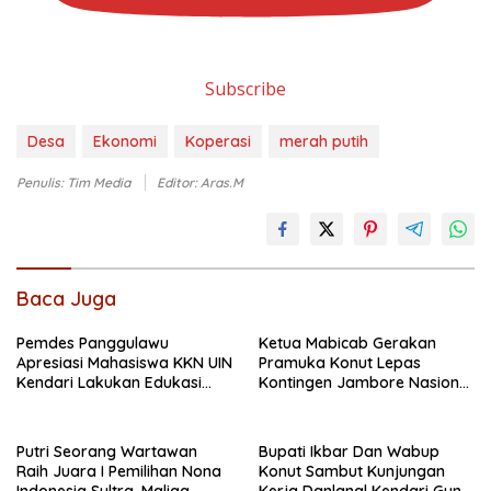
Subscribe
Desa
Ekonomi
Koperasi
merah putih
Penulis: Tim Media
Editor: Aras.M
Baca Juga
Pemdes Panggulawu
Ketua Mabicab Gerakan
Apresiasi Mahasiswa KKN UIN
Pramuka Konut Lepas
Kendari Lakukan Edukasi
Kontingen Jambore Nasional
Keagamaan Kepada
XII 2026, Begini Pesan Ikbar
Warganya
Putri Seorang Wartawan
Bupati Ikbar Dan Wabup
‎Raih Juara I Pemilihan Nona
Konut Sambut Kunjungan