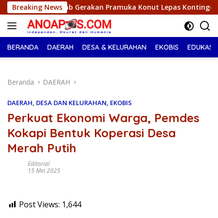
Langsung
 Pramuka Konut Lepas Kontingen Jambore Nasional XII 2026, Be
Breaking News
ke
konten
BERANDA
DAERAH
DESA & KELURAHAN
EKOBIS
EDUKASI
Beranda
DAERAH
DAERAH
,
DESA DAN KELURAHAN
,
EKOBIS
Perkuat Ekonomi Warga, Pemdes
Kokapi Bentuk Koperasi Desa
Merah Putih
Editorial
15 Mei 2025
Post Views:
1,644