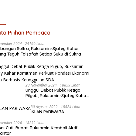
ita Pilihan Pembaca
ovember 2024
24160 Lihat
angun Sultra, Ruksamin-Sjafey Kahar
ng Teguh Falsafah Setiap Suku di Sultra
23 November 2024
18859 Lihat
Unggul Debat Publik Ketiga
Pilgub, Ruksamin-Sjafey Kahar
Komitmen Perkuat Pondasi
Ekonomi Sultra Berbasis
30 Agustus 2022
18424 Lihat
IKLAN PARIWARA
Keunggulan SDA
ovember 2024
18232 Lihat
sai Cuti, Bupati Ruksamin Kembali Aktif
kantor