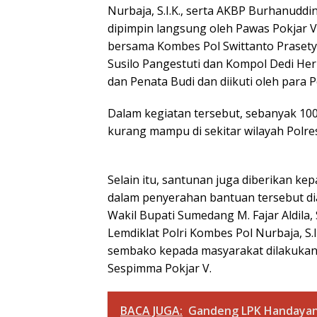
Nurbaja, S.I.K., serta AKBP Burhanuddin
dipimpin langsung oleh Pawas Pokjar V K
bersama Kombes Pol Swittanto Prasetyo,
Susilo Pangestuti dan Kompol Dedi He
dan Penata Budi dan diikuti oleh para 
Dalam kegiatan tersebut, sebanyak 10
kurang mampu di sekitar wilayah Polr
Selain itu, santunan juga diberikan kep
dalam penyerahan bantuan tersebut dia
Wakil Bupati Sumedang M. Fajar Aldila,
Lemdiklat Polri Kombes Pol Nurbaja, S.I
sembako kepada masyarakat dilakukan o
Sespimma Pokjar V.
BACA JUGA:
Gandeng LPK Handayani