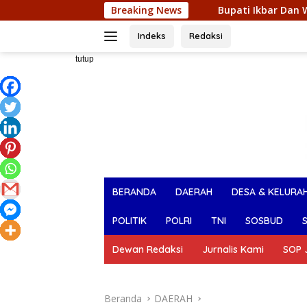
Langsung
Indonesia
Bupati Ikbar Dan Wabup Konut Sambut Kunjun
Breaking News
ke
konten
Indeks
Redaksi
tutup
BERANDA
DAERAH
DESA & KELURA
POLITIK
POLRI
TNI
SOSBUD
Dewan Redaksi
Jurnalis Kami
SOP J
Beranda
DAERAH