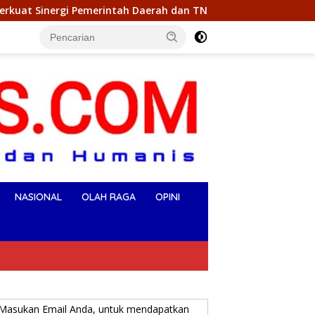
Daerah dan TNI AL
Patroli Presisi Malam Minggu Terus
NASIONAL
OLAH RAGA
OPINI
Masukan Email Anda, untuk mendapatkan