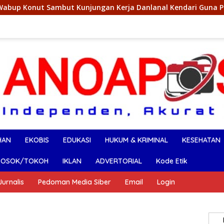
gan Kerja Danlanal Kendari Guna Perkuat Sinergi Pemerintah 
HAN
EKOBIS
EDUKASI
HUKUM & KRIMINAL
KESEHATAN
SOSOK/TOKOH
IKLAN
ADVERTORIAL
Kode Etik
urnalis
Pedoman Media Siber
Email
Login