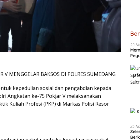
Ber
23 N
Memb
Pega
AR V MENGGELAR BAKSOS DI POLRES SUMEDANG
ntuk kepedulian sosial dan pengabdian kepada
olri Angkatan ke-75 Pokjar V melaksanakan
tik Kuliah Profesi (PKP) di Markas Polisi Resor
25 N
Sele
Ber
i pembagian paket sembako kepada masyarakat