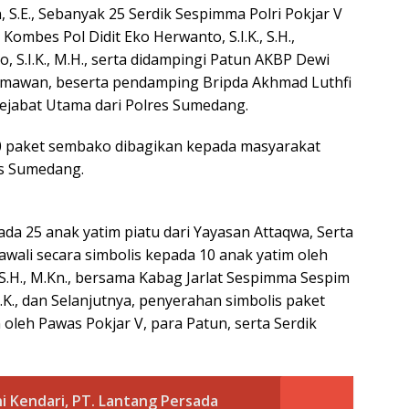
, S.E., Sebanyak 25 Serdik Sespimma Polri Pokjar V
ombes Pol Didit Eko Herwanto, S.I.K., S.H.,
 S.I.K., M.H., serta didampingi Patun AKBP Dewi
rmawan, beserta pendamping Bripda Akhmad Luthfi
Pejabat Utama dari Polres Sumedang.
0 paket sembako dibagikan kepada masyarakat
es Sumedang.
ada 25 anak yatim piatu dari Yayasan Attaqwa, Serta
wali secara simbolis kepada 10 anak yatim oleh
 S.H., M.Kn., bersama Kabag Jarlat Sespimma Sespim
.K., dan Selanjutnya, penyerahan simbolis paket
leh Pawas Pokjar V, para Patun, serta Serdik
 Kendari, PT. Lantang Persada